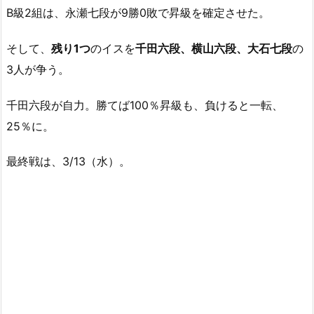
B級2組は、永瀬七段が9勝0敗で昇級を確定させた。
そして、
残り1つ
のイスを
千田六段、横山六段、大石七段
の
3人が争う。
千田六段が自力。勝てば100％昇級も、負けると一転、
25％に。
最終戦は、3/13（水）。