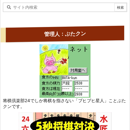
管理人：ぶたクン
将棋倶楽部24でしか将棋を指さない「ブヒブヒ星人」ことぶた
クンです。