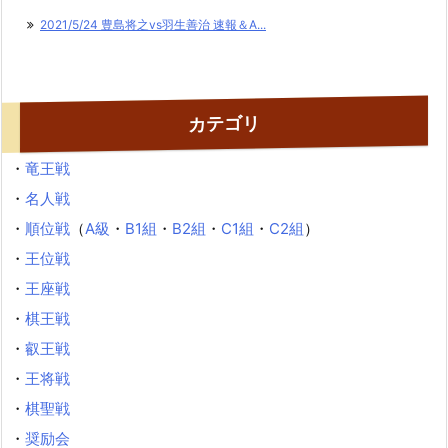
2021/5/24 豊島将之vs羽生善治 速報＆A...
カテゴリ
・
竜王戦
・
名人戦
・
順位戦
（
A級
・
B1組
・
B2組
・
C1組
・
C2組
）
・
王位戦
・
王座戦
・
棋王戦
・
叡王戦
・
王将戦
・
棋聖戦
・
奨励会