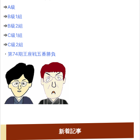
⇒
A級
⇒
B級1組
⇒
B級2組
⇒
C級1組
⇒
C級2組
・
第74期王座戦五番勝負
新着記事