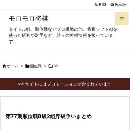

Feedly
RSS
モロモロ将棋

タイトル戦、順位戦などプロ棋戦の他、将棋ソフトAIを

使った研究や対局など、諸々の将棋情報を扱っていま
メニュ
す。

サイド


ホーム
>

順位戦
>

B2
前へ

次へ
※本サイトにはプロモーションが含まれています

検索
第77期順位戦B級2組昇級争いまとめ