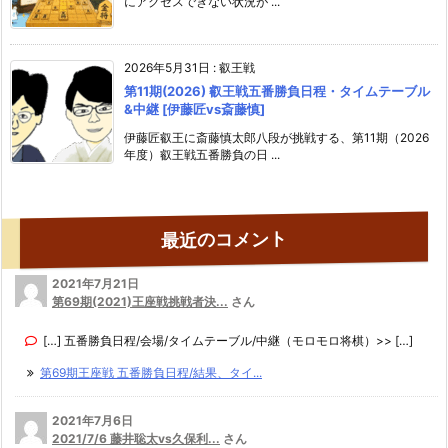
にアクセスできない状況が ...
2026年5月31日
:
叡王戦
第11期(2026) 叡王戦五番勝負日程・タイムテーブル
&中継 [伊藤匠vs斎藤慎]
伊藤匠叡王に斎藤慎太郎八段が挑戦する、第11期（2026
年度）叡王戦五番勝負の日 ...
最近のコメント
2021年7月21日
第69期(2021)王座戦挑戦者決...
さん
[…] 五番勝負日程/会場/タイムテーブル/中継（モロモロ将棋）>> […]
第69期王座戦 五番勝負日程/結果、タイ...
2021年7月6日
2021/7/6 藤井聡太vs久保利...
さん