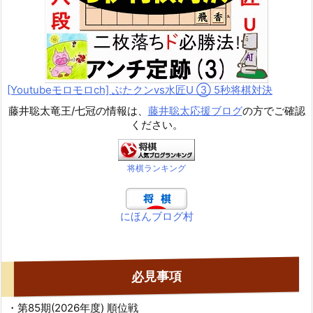
[Youtubeモロモロch] ぶたクンvs水匠U ③ 5
秒将棋対決
藤井聡太竜王/七冠の情報は、
藤井聡太応援ブログ
の方でご確認
ください。
将棋ランキング
にほんブログ村
必見事項
・第85期(2026年度) 順位戦