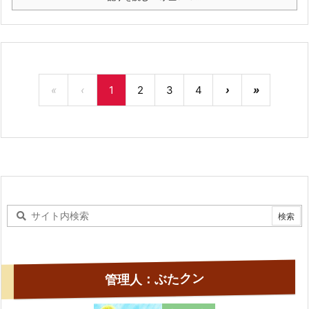
«
‹
1
2
3
4
›
»
管理人：ぶたクン