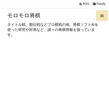

Feedly
RSS
モロモロ将棋

タイトル戦、順位戦などプロ棋戦の他、将棋ソフトAIを

使った研究や対局など、諸々の将棋情報を扱っていま
メニュ
す。

サイド

前へ

次へ

検索