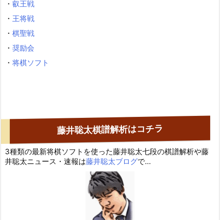
・
叡王戦
・
王将戦
・
棋聖戦
・
奨励会
・
将棋ソフト
藤井聡太棋譜解析はコチラ
3種類の最新将棋ソフトを使った藤井聡太七段の棋譜解析や藤
井聡太ニュース・速報は
藤井聡太ブログ
で…