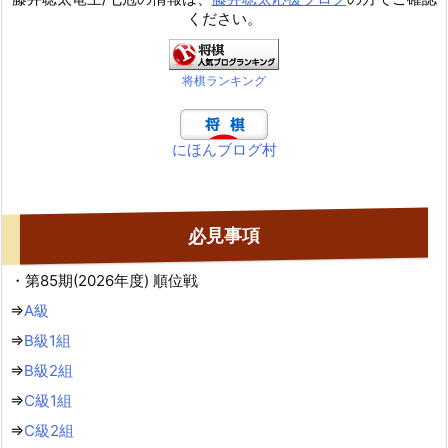
ください。
将棋ランキング
にほんブログ村
必見事項
・第85期(2026年度) 順位戦
⇒
A級
⇒
B級1組
⇒
B級2組
⇒
C級1組
⇒
C級2組