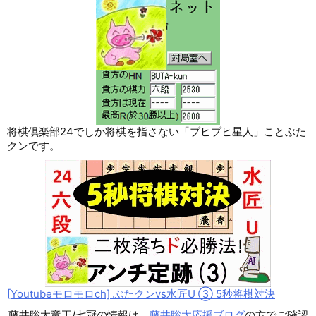
将棋倶楽部24でしか将棋を指さない「ブヒブヒ星人」ことぶた
クンです。
[Youtubeモロモロch] ぶたクンvs水匠U ③ 5
秒将棋対決
藤井聡太竜王/七冠の情報は、
藤井聡太応援ブログ
の方でご確認