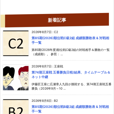
新着記事
2026年8月7日
:
C2
第85期(2026)順位戦C級2組 成績順勝敗表 & 対戦相
手一覧
第85期(2026年度)順位戦C級2組の対戦相手＆勝敗の一覧
（成績順）。 参照： ...
2026年8月7日
:
王座戦
第74期王座戦 五番勝負日程/結果、タイムテーブル＆
ネット中継
伊藤匠王座に広瀬章人九段が挑戦する、第74期王座戦五番
勝負（2026年9月～10 ...
2026年8月6日
:
B2
第85期(2026)順位戦B級2組 成績順勝敗表 & 対戦相
手一覧