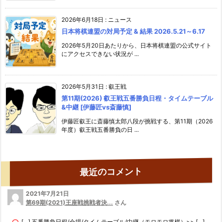
2026年6月18日
:
ニュース
日本将棋連盟の対局予定 & 結果 2026.5.21～6.17
2026年5月20日あたりから、日本将棋連盟の公式サイト
にアクセスできない状況が ...
2026年5月31日
:
叡王戦
第11期(2026) 叡王戦五番勝負日程・タイムテーブル
&中継 [伊藤匠vs斎藤慎]
伊藤匠叡王に斎藤慎太郎八段が挑戦する、第11期（2026
年度）叡王戦五番勝負の日 ...
最近のコメント
2021年7月21日
第69期(2021)王座戦挑戦者決...
さん
[…] 五番勝負日程/会場/タイムテーブル/中継（モロモロ将棋）>> […]