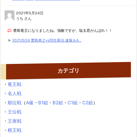
2021年5月24日
うち さん
豊島竜王になりましたね。強敵ですが、聡太君がんばれ！！
2021/5/24 豊島将之vs羽生善治 速報＆A...
カテゴリ
・
竜王戦
・
名人戦
・
順位戦
（
A級
・
B1組
・
B2組
・
C1組
・
C2組
）
・
王位戦
・
王座戦
・
棋王戦