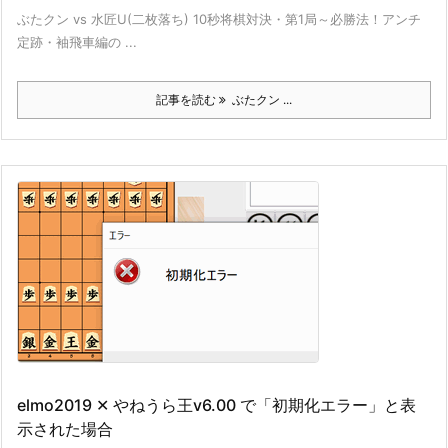
ぶたクン vs 水匠U(二枚落ち) 10秒将棋対決・第1局～必勝法！アンチ
定跡・袖飛車編の ...
記事を読む
ぶたクン ...
elmo2019 ✕ やねうら王v6.00 で「初期化エラー」と表
示された場合