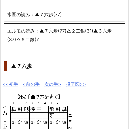
水匠の読み：▲７六歩(77)
エルモの読み：▲７六歩(77)△２二銀(31)▲３六歩
(37)△６二銀(7
▲７六歩
<<初手
<前の手
次の手>
投了図>>