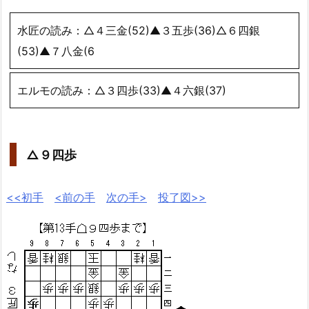
水匠の読み：△４三金(52)▲３五歩(36)△６四銀
(53)▲７八金(6
エルモの読み：△３四歩(33)▲４六銀(37)
△９四歩
<<初手
<前の手
次の手>
投了図>>