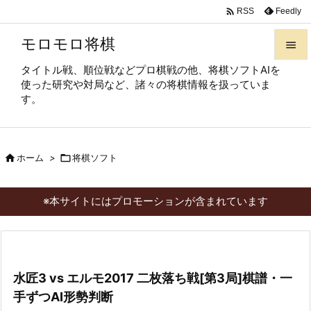

Feedly
RSS
モロモロ将棋

タイトル戦、順位戦などプロ棋戦の他、将棋ソフトAIを

使った研究や対局など、諸々の将棋情報を扱っていま
メニュ
す。

サイド


ホーム
>

将棋ソフト
前へ

次へ
※本サイトにはプロモーションが含まれています

検索
水匠3 vs エルモ2017 二枚落ち戦[第3局]棋譜・一
手ずつAI形勢判断