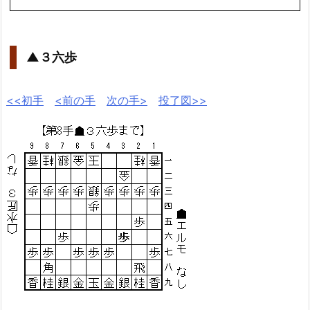
▲３六歩
<<初手
<前の手
次の手>
投了図>>