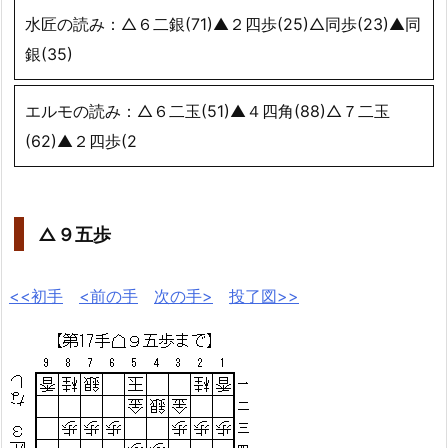
水匠の読み：△６二銀(71)▲２四歩(25)△同歩(23)▲同
銀(35)
エルモの読み：△６二玉(51)▲４四角(88)△７二玉
(62)▲２四歩(2
△９五歩
<<初手
<前の手
次の手>
投了図>>