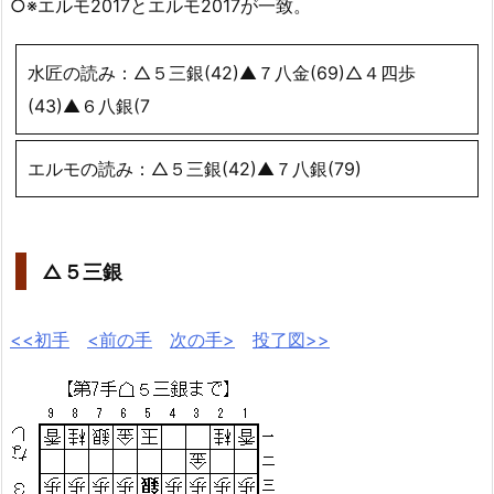
○※エルモ2017とエルモ2017が一致。
水匠の読み：△５三銀(42)▲７八金(69)△４四歩
(43)▲６八銀(7
エルモの読み：△５三銀(42)▲７八銀(79)
△５三銀
<<初手
<前の手
次の手>
投了図>>