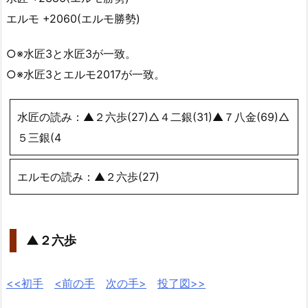
エルモ +2060(エルモ勝勢)
○※水匠3と水匠3が一致。
○※水匠3とエルモ2017が一致。
水匠の読み：▲２六歩(27)△４二銀(31)▲７八金(69)△
５三銀(4
エルモの読み：▲２六歩(27)
▲２六歩
<<初手
<前の手
次の手>
投了図>>