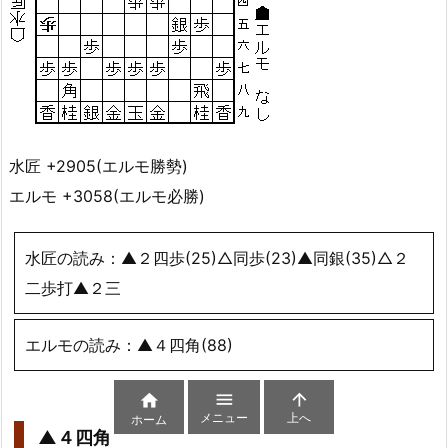
水匠 +2905(エルモ勝勢)
エルモ +3058(エルモ必勝)
水匠の読み：▲２四歩(25)△同歩(23)▲同銀(35)△２
二歩打▲２三
エルモの読み：▲４四角(88)



メニュー
上へ
ホーム
▲４四角