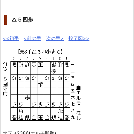
△５四歩
<<初手
<前の手
次の手>
投了図>>
水匠 +2386(エルモ勝勢)