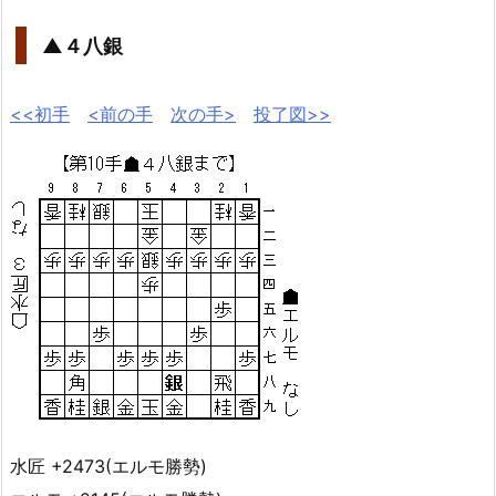
▲４八銀
<<初手
<前の手
次の手>
投了図>>
水匠 +2473(エルモ勝勢)