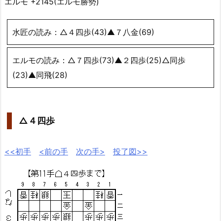
エルモ +2145(エルモ勝勢)
水匠の読み：△４四歩(43)▲７八金(69)
エルモの読み：△７四歩(73)▲２四歩(25)△同歩
(23)▲同飛(28)
△４四歩
<<初手
<前の手
次の手>
投了図>>