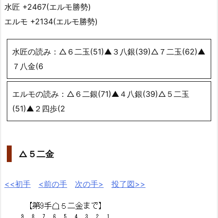
水匠 +2467(エルモ勝勢)
エルモ +2134(エルモ勝勢)
水匠の読み：△６二玉(51)▲３八銀(39)△７二玉(62)▲
７八金(6
エルモの読み：△６二銀(71)▲４八銀(39)△５二玉
(51)▲２四歩(2
△５二金
<<初手
<前の手
次の手>
投了図>>