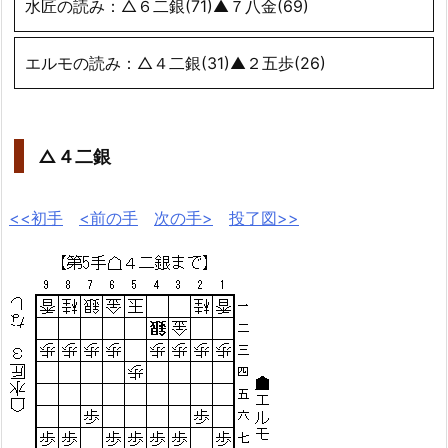
水匠の読み：△６二銀(71)▲７八金(69)
エルモの読み：△４二銀(31)▲２五歩(26)
△４二銀
<<初手
<前の手
次の手>
投了図>>