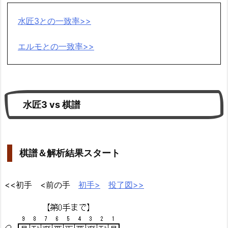
水匠3との一致率>>
エルモとの一致率>>
水匠3 vs 棋譜
棋譜＆解析結果スタート
<<初手 <前の手
初手>
投了図>>