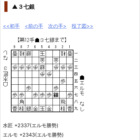
▲３七銀
<<初手
<前の手
次の手>
投了図>>
水匠 +2337(エルモ勝勢)
エルモ +2343(エルモ勝勢)