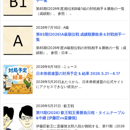
手一覧
第85期(2026年度)順位戦B級1組の対戦相手＆勝敗の一覧
（成績順）。 参照： ...
2026年7月16日
:
A級
第85期(2026)A級順位戦 成績順勝敗表＆対戦相手一
覧
第85期(2026年度)A級順位戦の対戦相手＆勝敗の一覧（成
績順）。 参照：日本 ...
2026年6月18日
:
ニュース
日本将棋連盟の対局予定 & 結果 2026.5.21～6.17
2026年5月20日あたりから、日本将棋連盟の公式サイト
にアクセスできない状況が ...
2026年5月31日
:
叡王戦
第11期(2026) 叡王戦五番勝負日程・タイムテーブル
&中継 [伊藤匠vs斎藤慎]
伊藤匠叡王に斎藤慎太郎八段が挑戦する、第11期（2026