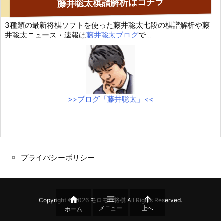
藤井聡太棋譜解析はコチラ
3種類の最新将棋ソフトを使った藤井聡太七段の棋譜解析や藤
井聡太ニュース・速報は
藤井聡太ブログ
で…
>>ブログ「藤井聡太」<<
プライバシーポリシー



Copyright ©
2026
モロモロ将棋
All Rights Reserved.
メニュー
上へ
ホーム