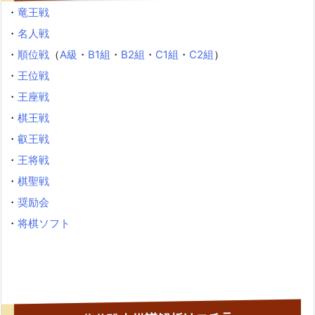
・
竜王戦
・
名人戦
・
順位戦
（
A級
・
B1組
・
B2組
・
C1組
・
C2組
）
・
王位戦
・
王座戦
・
棋王戦
・
叡王戦
・
王将戦
・
棋聖戦
・
奨励会
・
将棋ソフト