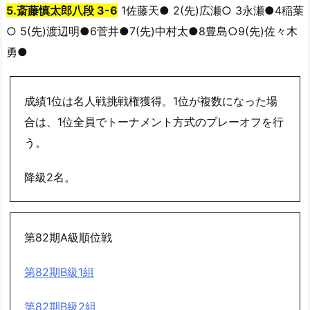
5.斎藤慎太郎八段 3-6
1佐藤天● 2(先)広瀬○ 3永瀬●4稲葉
○ 5(先)渡辺明●6菅井●7(先)中村太●8豊島○9(先)佐々木
勇●
成績1位は名人戦挑戦権獲得。1位が複数になった場
合は、1位全員でトーナメント方式のプレーオフを行
う。
降級2名。
第82期A級順位戦
第82期B級1組
第82期B級2組