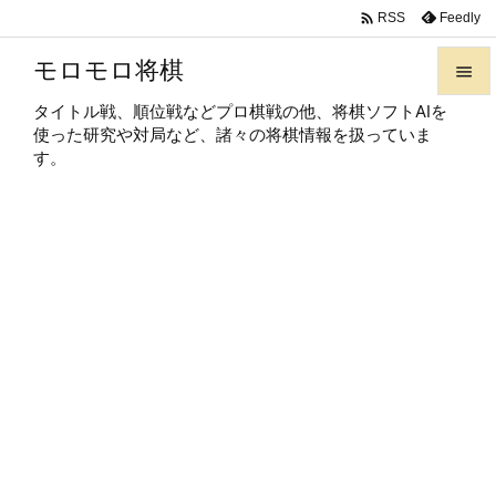

Feedly
RSS
モロモロ将棋

タイトル戦、順位戦などプロ棋戦の他、将棋ソフトAIを

使った研究や対局など、諸々の将棋情報を扱っていま
メニュ
す。

サイド

前へ

次へ

検索