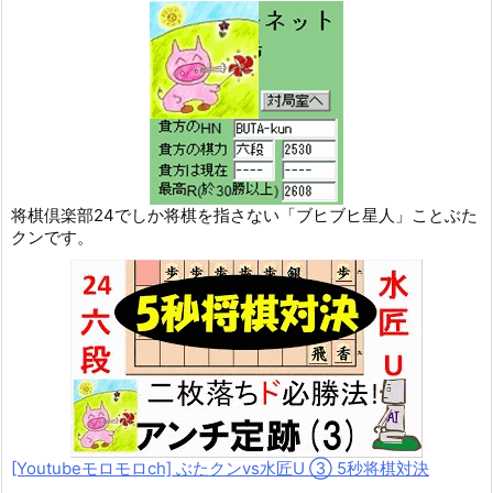
将棋倶楽部24でしか将棋を指さない「ブヒブヒ星人」ことぶた
クンです。
[Youtubeモロモロch] ぶたクンvs水匠U ③ 5
秒将棋対決