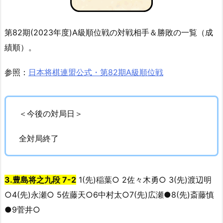
第82期(2023年度)A級順位戦の対戦相手＆勝敗の一覧（成
績順）。
参照：
日本将棋連盟公式・第82期A級順位戦
＜今後の対局日＞
全対局終了
3.豊島将之九段 7-2
1(先)稲葉○ 2佐々木勇○ 3(先)渡辺明
○4(先)永瀬○ 5佐藤天○6中村太○7(先)広瀬●8(先)斎藤慎
●9菅井○