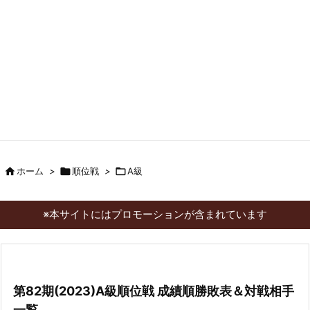

ホーム
>

順位戦
>

A級
※本サイトにはプロモーションが含まれています
第82期(2023)A級順位戦 成績順勝敗表＆対戦相手
一覧