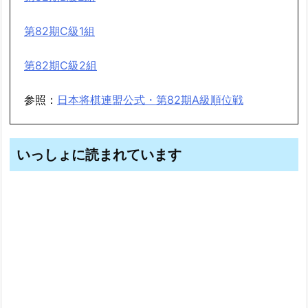
第82期C級1組
第82期C級2組
参照：
日本将棋連盟公式・第82期A級順位戦
いっしょに読まれています