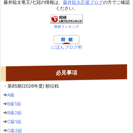
藤井聡太竜王/七冠の情報は、
藤井聡太応援ブログ
の方でご確認
ください。
将棋ランキング
にほんブログ村
必見事項
・第85期(2026年度) 順位戦
⇒
A級
⇒
B級1組
⇒
B級2組
⇒
C級1組
⇒
C級2組