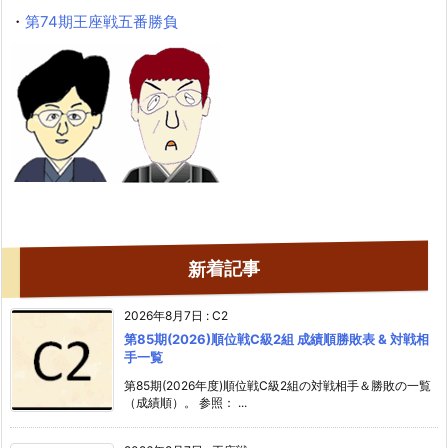
・
第74期王座戦五番勝負
新着記事
2026年8月7日
:
C2
第85期(2026)順位戦C級2組 成績順勝敗表 & 対戦相
手一覧
第85期(2026年度)順位戦C級2組の対戦相手＆勝敗の一覧
（成績順）。 参照： ...