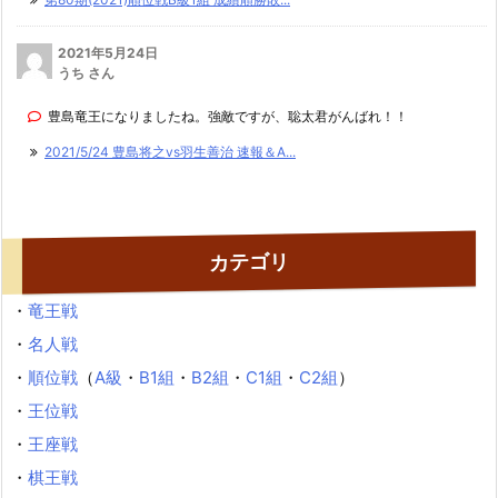
2021年5月24日
うち さん
豊島竜王になりましたね。強敵ですが、聡太君がんばれ！！
2021/5/24 豊島将之vs羽生善治 速報＆A...
カテゴリ
・
竜王戦
・
名人戦
・
順位戦
（
A級
・
B1組
・
B2組
・
C1組
・
C2組
）
・
王位戦
・
王座戦
・
棋王戦