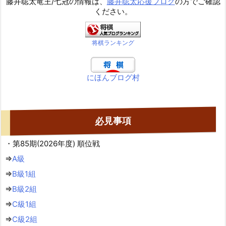
藤井聡太竜王/七冠の情報は、
藤井聡太応援ブログ
の方でご確認
ください。
将棋ランキング
にほんブログ村
必見事項
・第85期(2026年度) 順位戦
⇒
A級
⇒
B級1組
⇒
B級2組
⇒
C級1組
⇒
C級2組