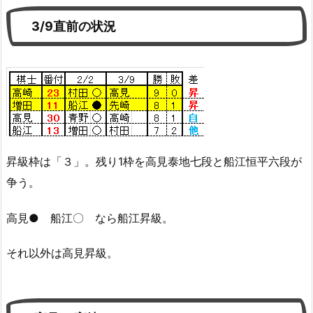
3/9直前の状況
昇級枠は「３」。残り1枠を高見泰地七段と船江恒平六段が
争う。
高見● 船江〇 なら船江昇級。
それ以外は高見昇級。