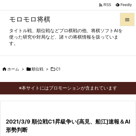

Feedly
RSS
モロモロ将棋

タイトル戦、順位戦などプロ棋戦の他、将棋ソフトAIを

使った研究や対局など、諸々の将棋情報を扱っていま
メニュ
す。

サイド


ホーム
>

順位戦
>

C1
前へ

次へ
※本サイトにはプロモーションが含まれています

検索
2021/3/9 順位戦C1昇級争い[高見、船江]速報＆AI
形勢判断