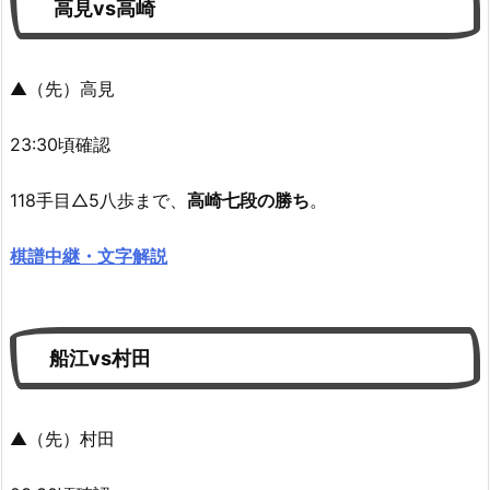
高見vs高崎
▲（先）高見
23:30頃確認
118手目△5八歩まで、
高崎七段の勝ち
。
棋譜中継・文字解説
船江vs村田
▲（先）村田