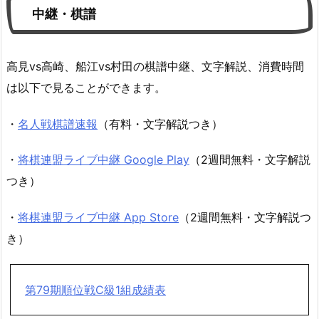
中継・棋譜
高見vs高崎、船江vs村田の棋譜中継、文字解説、消費時間
は以下で見ることができます。
・
名人戦棋譜速報
（有料・文字解説つき）
・
将棋連盟ライブ中継 Google Play
（2週間無料・文字解説
つき）
・
将棋連盟ライブ中継 App Store
（2週間無料・文字解説つ
き）
第79期順位戦C級1組成績表