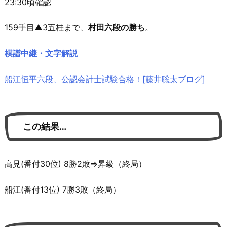
23:30頃確認
159手目▲3五桂まで、
村田六段の勝ち
。
棋譜中継・文字解説
船江恒平六段、公認会計士試験合格！[藤井聡太ブログ]
この結果…
高見(番付30位) 8勝2敗⇒昇級（終局）
船江(番付13位) 7勝3敗（終局）