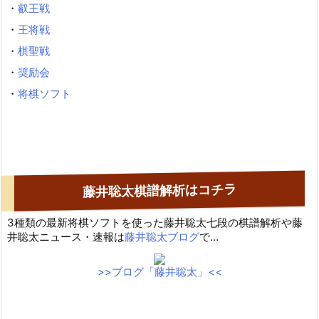
・
叡王戦
・
王将戦
・
棋聖戦
・
奨励会
・
将棋ソフト
藤井聡太棋譜解析はコチラ
3種類の最新将棋ソフトを使った藤井聡太七段の棋譜解析や藤
井聡太ニュース・速報は
藤井聡太ブログ
で…
>>ブログ「藤井聡太」<<