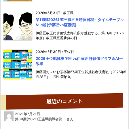
2026年5月31日
:
叡王戦
第11期(2026) 叡王戦五番勝負日程・タイムテーブル
&中継 [伊藤匠vs斎藤慎]
伊藤匠叡王に斎藤慎太郎八段が挑戦する、第11期（2026
年度）叡王戦五番勝負の日 ...
2026年5月30日
:
王位戦
2026王位戦挑決 羽生vs伊藤匠 評価値グラフ＆AI一
致率
伊藤園お～いお茶杯第67期王位戦挑戦者決定戦（2026年5
月28日）、羽生善治九 ...
最近のコメント
2021年7月21日
第69期(2021)王座戦挑戦者決...
さん