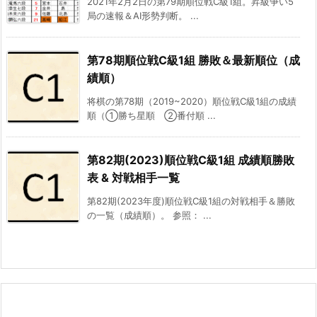
2021年2月2日の第79期順位戦C級1組。昇級争い5
局の速報＆AI形勢判断。 ...
第78期順位戦C級1組 勝敗＆最新順位（成
績順）
将棋の第78期（2019~2020）順位戦C級1組の成績
順（①勝ち星順 ②番付順 ...
第82期(2023)順位戦C級1組 成績順勝敗
表 & 対戦相手一覧
第82期(2023年度)順位戦C級1組の対戦相手＆勝敗
の一覧（成績順）。 参照： ...