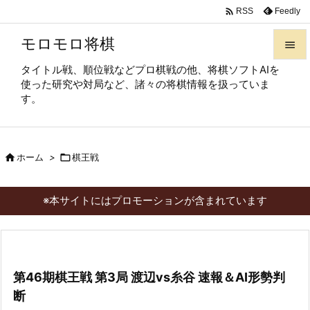

Feedly
RSS
モロモロ将棋

タイトル戦、順位戦などプロ棋戦の他、将棋ソフトAIを

使った研究や対局など、諸々の将棋情報を扱っていま
メニュ
す。

サイド


ホーム
>

棋王戦
前へ

次へ
※本サイトにはプロモーションが含まれています

検索
第46期棋王戦 第3局 渡辺vs糸谷 速報＆AI形勢判
断