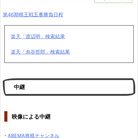
第46期棋王戦五番勝負日程
楽天「渡辺明」検索結果
楽天「糸谷哲郎」検索結果
中継
映像による中継
・
ABEMA将棋チャンネル