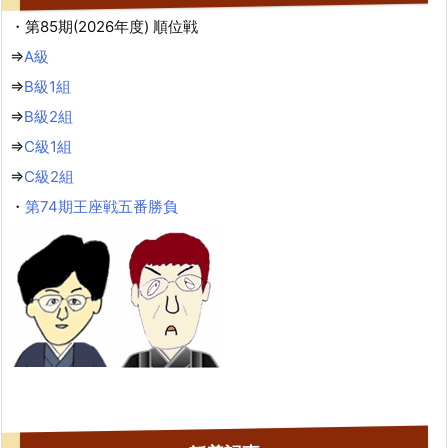
・第85期(2026年度) 順位戦
⇒
A級
⇒
B級1組
⇒
B級2組
⇒
C級1組
⇒
C級2組
・
第74期王座戦五番勝負