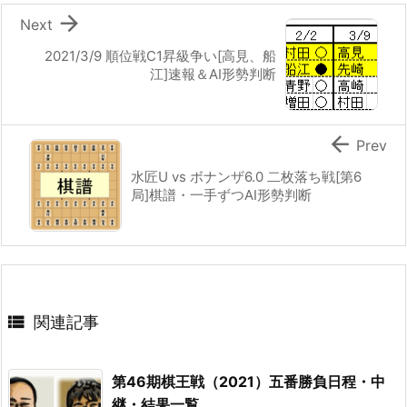

Next
2021/3/9 順位戦C1昇級争い[高見、船
江]速報＆AI形勢判断

Prev
水匠U vs ボナンザ6.0 二枚落ち戦[第6
局]棋譜・一手ずつAI形勢判断

関連記事
第46期棋王戦（2021）五番勝負日程・中
継・結果一覧