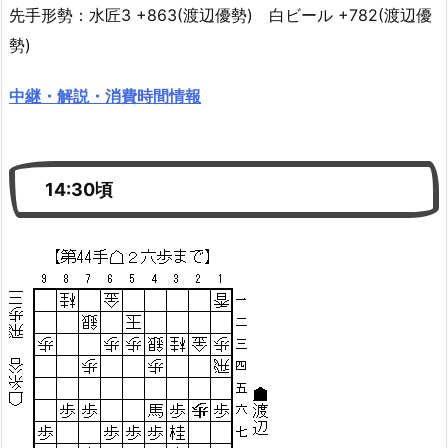
先手形勢：水匠3 +863(渡辺優勢) 白ビール +782(渡辺優
勢)
中継・解説・消費時間情報
14:30頃