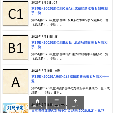
2026年8月5日
:
C1
第85期(2026)順位戦C級1組 成績順勝敗表 & 対戦相
手一覧
第85期(2026年度)順位戦C級1組の対戦相手＆勝敗の一覧
（成績順）。 参照： ...
2026年7月31日
:
B1
第85期(2026)順位戦B級1組 成績順勝敗表 & 対戦相
手一覧
第85期(2026年度)順位戦B級1組の対戦相手＆勝敗の一覧
（成績順）。 参照： ...
2026年7月16日
:
A級
第85期(2026)A級順位戦 成績順勝敗表＆対戦相手一
覧
第85期(2026年度)A級順位戦の対戦相手＆勝敗の一覧（成
績順）。 参照：日本 ...



2026年6月18日
:
ニュース
メニュー
上へ
ホーム
日本将棋連盟の対局予定 & 結果 2026.5.21～6.17