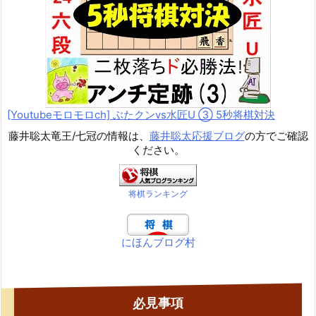
[Youtubeモロモロch] ぶたクンvs水匠U ③ 5
秒将棋対決
藤井聡太竜王/七冠の情報は、
藤井聡太応援ブログ
の方でご確認
ください。
将棋ランキング
にほんブログ村
必見事項