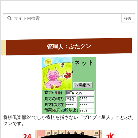
管理人：ぶたクン
将棋倶楽部24でしか将棋を指さない「ブヒブヒ星人」ことぶた
クンです。