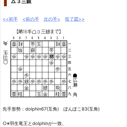
△３三銀
<<初手
<前の手
次の手>
投了図>>
先手形勢：dolphin67(互角) ぽんぽこ83(互角)
○※羽生竜王とdolphinが一致。