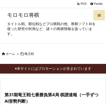

Feedly
RSS
モロモロ将棋

タイトル戦、順位戦などプロ棋戦の他、将棋ソフトAIを

使った研究や対局など、諸々の将棋情報を扱っていま
メニュ
す。

サイド


ホーム
>

竜王戦
前へ

次へ
※本サイトにはプロモーションが含まれています

検索
第31期竜王戦七番勝負第4局 棋譜速報（一手ずつ
AI形勢判断）