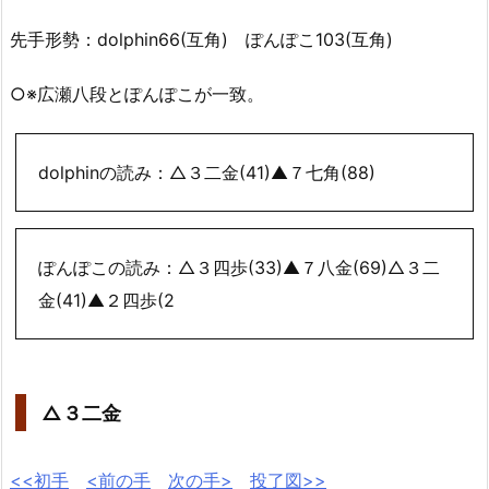
先手形勢：dolphin66(互角) ぽんぽこ103(互角)
○※広瀬八段とぽんぽこが一致。
dolphinの読み：△３二金(41)▲７七角(88)
ぽんぽこの読み：△３四歩(33)▲７八金(69)△３二
金(41)▲２四歩(2
△３二金
<<初手
<前の手
次の手>
投了図>>