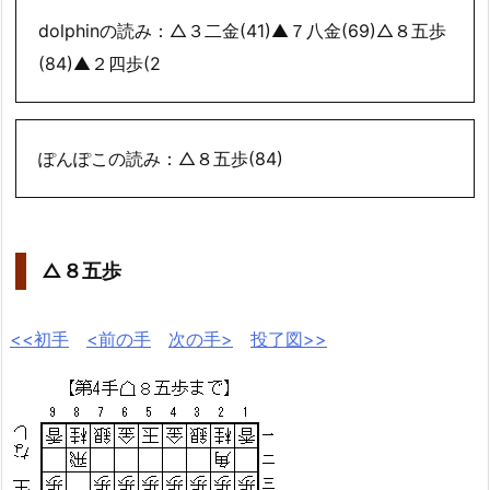
dolphinの読み：△３二金(41)▲７八金(69)△８五歩
(84)▲２四歩(2
ぽんぽこの読み：△８五歩(84)
△８五歩
<<初手
<前の手
次の手>
投了図>>