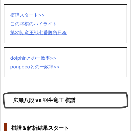
棋譜スタート>>
この将棋のハイライト
第31期竜王戦七番勝負日程
dolphinとの一致率>>
ponpocoとの一致率>>
広瀬八段 vs 羽生竜王 棋譜
棋譜＆解析結果スタート