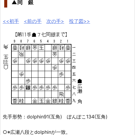
▲同 銀
<<初手
<前の手
次の手>
投了図>>
先手形勢：dolphin91(互角) ぽんぽこ134(互角)
○※広瀬八段とdolphinが一致。