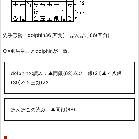
先手形勢：dolphin36(互角) ぽんぽこ86(互角)
○※羽生竜王とdolphinが一致。
dolphinの読み：▲同銀(68)△２二銀(31)▲４八銀
(39)△３三銀(22
ぽんぽこの読み：▲同銀(68)