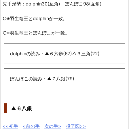
先手形勢：dolphin30(互角) ぽんぽこ98(互角)
○※羽生竜王とdolphinが一致。
○※羽生竜王とぽんぽこが一致。
dolphinの読み：▲６六歩(67)△３三角(22)
ぽんぽこの読み：▲７八銀(79)
▲６八銀
<<初手
<前の手
次の手>
投了図>>