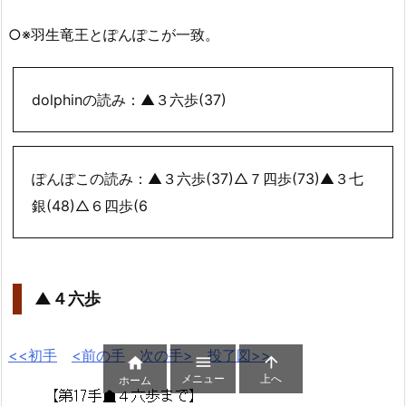
○※羽生竜王とぽんぽこが一致。
dolphinの読み：▲３六歩(37)
ぽんぽこの読み：▲３六歩(37)△７四歩(73)▲３七
銀(48)△６四歩(6
▲４六歩
<<初手
<前の手
次の手>
投了図>>



メニュー
上へ
ホーム