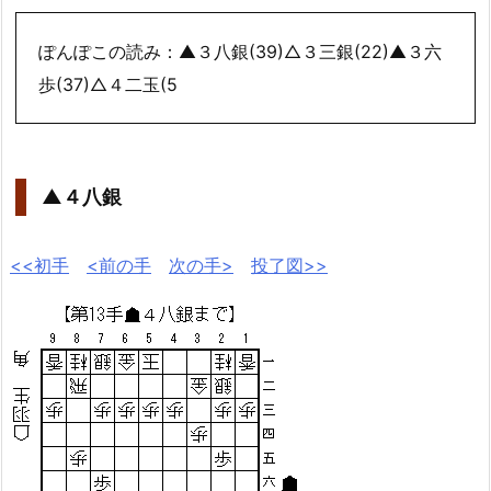
ぽんぽこの読み：▲３八銀(39)△３三銀(22)▲３六
歩(37)△４二玉(5
▲４八銀
<<初手
<前の手
次の手>
投了図>>