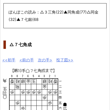
ぽんぽこの読み：△３三角(22)▲同角成(77)△同金
(32)▲７七銀(68
△７七角成
<<初手
<前の手
次の手>
投了図>>