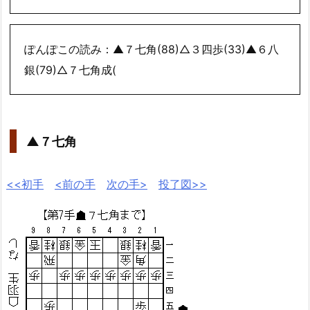
ぽんぽこの読み：▲７七角(88)△３四歩(33)▲６八
銀(79)△７七角成(
▲７七角
<<初手
<前の手
次の手>
投了図>>