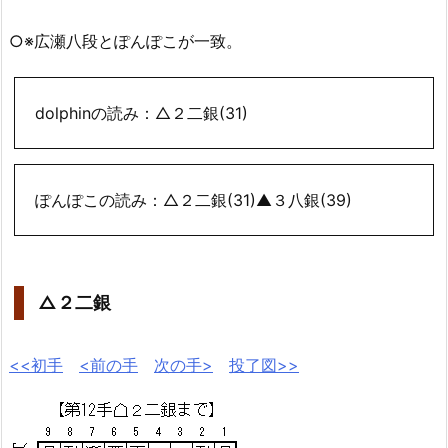
○※広瀬八段とぽんぽこが一致。
dolphinの読み：△２二銀(31)
ぽんぽこの読み：△２二銀(31)▲３八銀(39)
△２二銀
<<初手
<前の手
次の手>
投了図>>