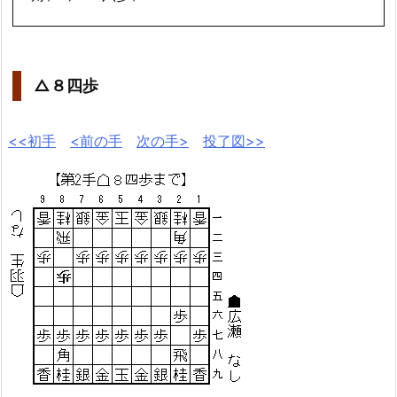
△８四歩
<<初手
<前の手
次の手>
投了図>>