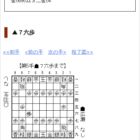
金(69)△３二金(4
▲７六歩
<<初手
<前の手
次の手>
投了図>>