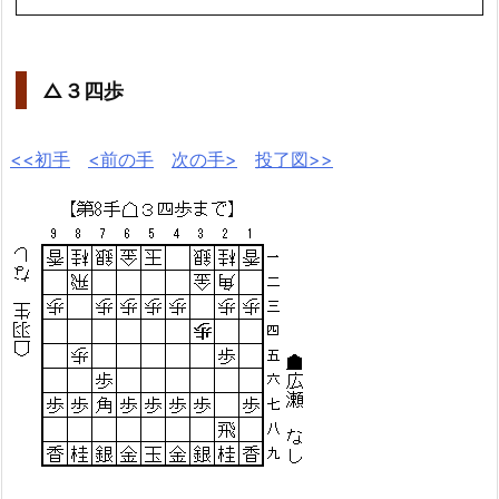
△３四歩
<<初手
<前の手
次の手>
投了図>>