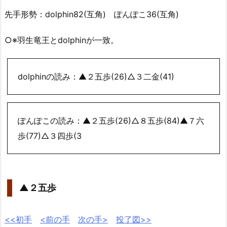
先手形勢：dolphin82(互角) ぽんぽこ36(互角)
○※羽生竜王とdolphinが一致。
dolphinの読み：▲２五歩(26)△３二金(41)
ぽんぽこの読み：▲２五歩(26)△８五歩(84)▲７六
歩(77)△３四歩(3
▲２五歩
<<初手
<前の手
次の手>
投了図>>