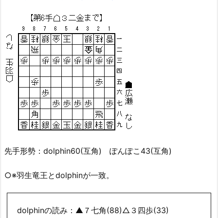
先手形勢：dolphin60(互角) ぽんぽこ43(互角)
○※羽生竜王とdolphinが一致。
dolphinの読み：▲７七角(88)△３四歩(33)