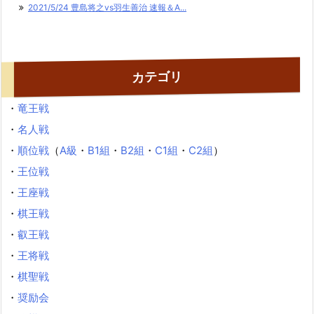
2021/5/24 豊島将之vs羽生善治 速報＆A...
カテゴリ
・
竜王戦
・
名人戦
・
順位戦
（
A級
・
B1組
・
B2組
・
C1組
・
C2組
）
・
王位戦
・
王座戦
・
棋王戦
・
叡王戦
・
王将戦
・
棋聖戦
・
奨励会