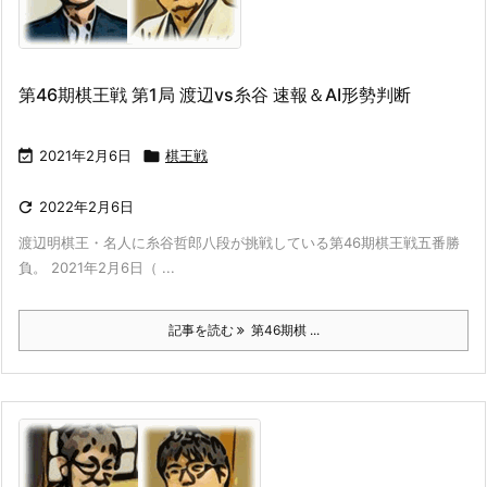
第46期棋王戦 第1局 渡辺vs糸谷 速報＆AI形勢判断

2021年2月6日

棋王戦

2022年2月6日
渡辺明棋王・名人に糸谷哲郎八段が挑戦している第46期棋王戦五番勝
負。 2021年2月6日（ ...
記事を読む
第46期棋 ...