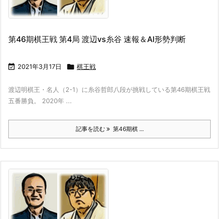
第46期棋王戦 第4局 渡辺vs糸谷 速報＆AI形勢判断

2021年3月17日

棋王戦
渡辺明棋王・名人（2-1）に糸谷哲郎八段が挑戦している第46期棋王戦
五番勝負。 2020年 ...
記事を読む
第46期棋 ...