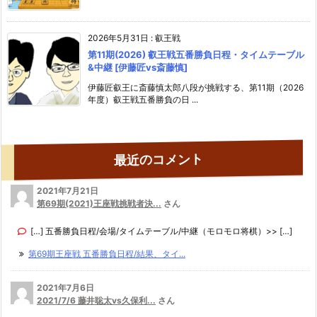
2026年5月31日
:
叡王戦
第11期(2026) 叡王戦五番勝負日程・タイムテーブル
&中継 [伊藤匠vs斎藤慎]
伊藤匠叡王に斎藤慎太郎八段が挑戦する、第11期（2026
年度）叡王戦五番勝負の日 ...
最近のコメント
2021年7月21日
第69期(2021)王座戦挑戦者決...
さん
[…] 五番勝負日程/会場/タイムテーブル/中継（モロモロ将棋）>> […]
第69期王座戦 五番勝負日程/結果、タイ...
2021年7月6日
2021/7/6 藤井聡太vs久保利...
さん