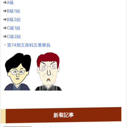
⇒
A級
⇒
B級1組
⇒
B級2組
⇒
C級1組
⇒
C級2組
・
第74期王座戦五番勝負
新着記事