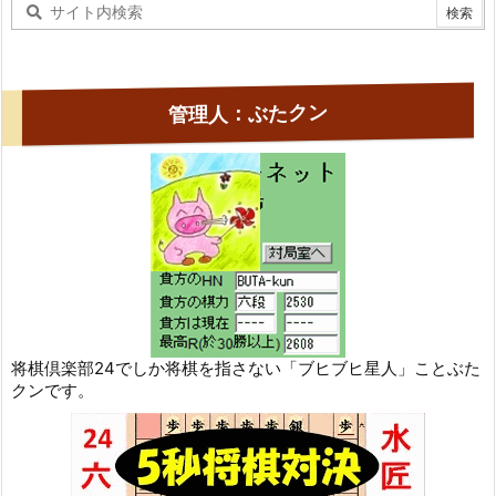
管理人：ぶたクン
将棋倶楽部24でしか将棋を指さない「ブヒブヒ星人」ことぶた
クンです。