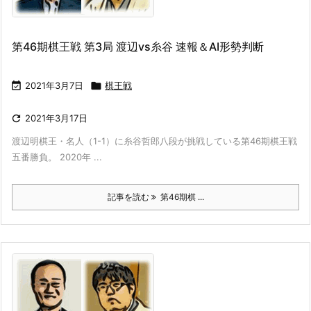
第46期棋王戦 第3局 渡辺vs糸谷 速報＆AI形勢判断

2021年3月7日

棋王戦

2021年3月17日
渡辺明棋王・名人（1-1）に糸谷哲郎八段が挑戦している第46期棋王戦
五番勝負。 2020年 ...
記事を読む
第46期棋 ...