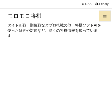

Feedly
RSS
モロモロ将棋

タイトル戦、順位戦などプロ棋戦の他、将棋ソフトAIを

使った研究や対局など、諸々の将棋情報を扱っていま
メニュ
す。

サイド

前へ

次へ

検索