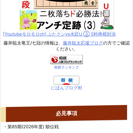
[Youtubeモロモロch] ぶたクンvs水匠U ③ 5
秒将棋対決
藤井聡太竜王/七冠の情報は、
藤井聡太応援ブログ
の方でご確認
ください。
将棋ランキング
にほんブログ村
必見事項
・第85期(2026年度) 順位戦