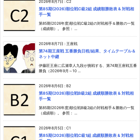
2026年8月7日
:
C2
第85期(2026)順位戦C級2組 成績順勝敗表 & 対戦相
手一覧
第85期(2026年度)順位戦C級2組の対戦相手＆勝敗の一覧
（成績順）。 参照： ...
2026年8月7日
:
王座戦
第74期王座戦 五番勝負日程/結果、タイムテーブル＆
ネット中継
伊藤匠王座に広瀬章人九段が挑戦する、第74期王座戦五番
勝負（2026年9月～10 ...
2026年8月6日
:
B2
第85期(2026)順位戦B級2組 成績順勝敗表 & 対戦相
手一覧
第85期(2026年度)順位戦B級2組の対戦相手＆勝敗の一覧
（成績順）。 参照： ...
2026年8月5日
:
C1
第85期(2026)順位戦C級1組 成績順勝敗表 & 対戦相