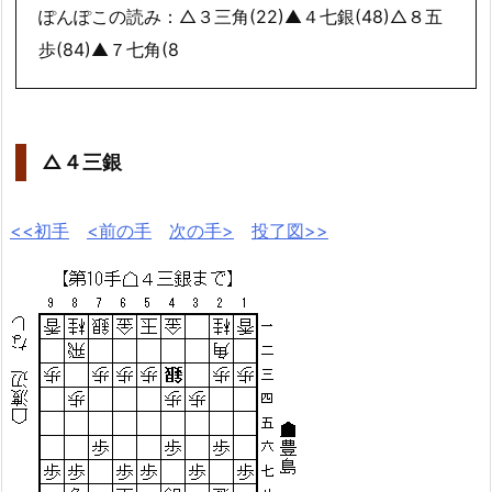
ぽんぽこの読み：△３三角(22)▲４七銀(48)△８五
歩(84)▲７七角(8
△４三銀
<<初手
<前の手
次の手>
投了図>>