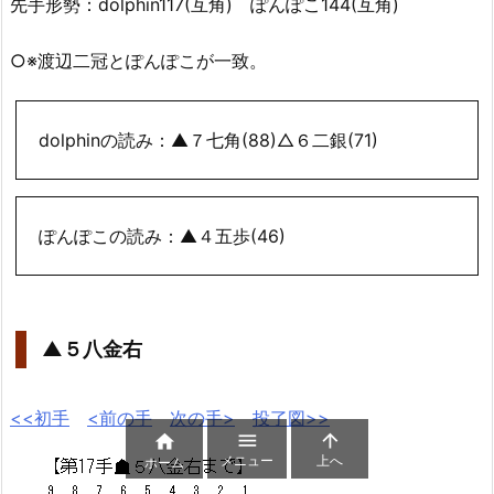
先手形勢：dolphin117(互角) ぽんぽこ144(互角)
○※渡辺二冠とぽんぽこが一致。
dolphinの読み：▲７七角(88)△６二銀(71)
ぽんぽこの読み：▲４五歩(46)
▲５八金右
<<初手
<前の手
次の手>
投了図>>



メニュー
上へ
ホーム