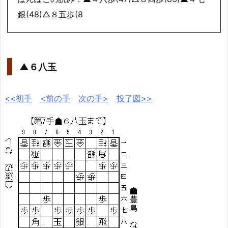
銀(48)△８五歩(8
▲６八玉
<<初手
<前の手
次の手>
投了図>>