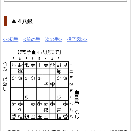
▲４八銀
<<初手
<前の手
次の手>
投了図>>