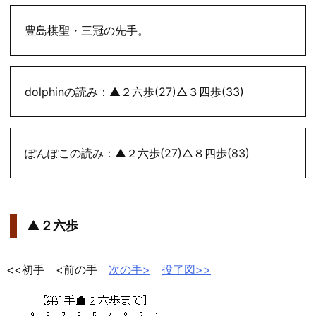
豊島棋聖・三冠の先手。
dolphinの読み：▲２六歩(27)△３四歩(33)
ぽんぽこの読み：▲２六歩(27)△８四歩(83)
▲２六歩
<<初手 <前の手
次の手>
投了図>>