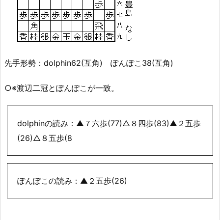
先手形勢：dolphin62(互角) ぽんぽこ38(互角)
○※渡辺二冠とぽんぽこが一致。
dolphinの読み：▲７六歩(77)△８四歩(83)▲２五歩
(26)△８五歩(8
ぽんぽこの読み：▲２五歩(26)