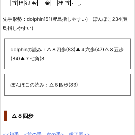
先手形勢：dolphin151(豊島指しやすい) ぽんぽこ234(豊
島指しやすい)
dolphinの読み：△８四歩(83)▲４六歩(47)△８五歩
(84)▲７七角(8
ぽんぽこの読み：△８四歩(83)
△８四歩
<<初手
<前の手
次の手>
投了図>>