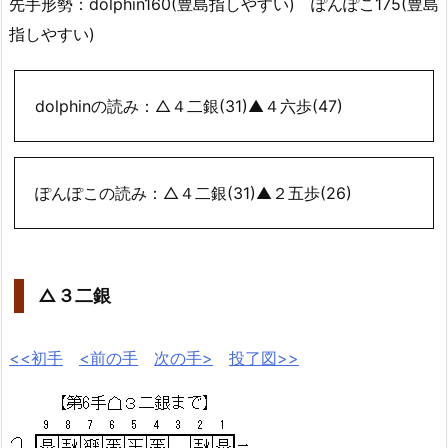
先手形勢：dolphin160(豊島指しやすい) ぽんぽこ175(豊島
指しやすい)
dolphinの読み：△４二銀(31)▲４六歩(47)
ぽんぽこの読み：△４二銀(31)▲２五歩(26)
△３二銀
<<初手
<前の手
次の手>
投了図>>