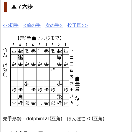
▲７六歩
<<初手
<前の手
次の手>
投了図>>
先手形勢：dolphin121(互角) ぽんぽこ70(互角)