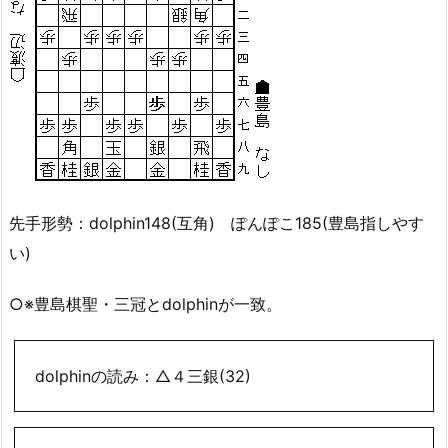
先手形勢：dolphin148(互角) ぽんぽこ185(豊島指しやす
い)
○※豊島棋聖・三冠とdolphinが一致。
dolphinの読み：△４三銀(32)