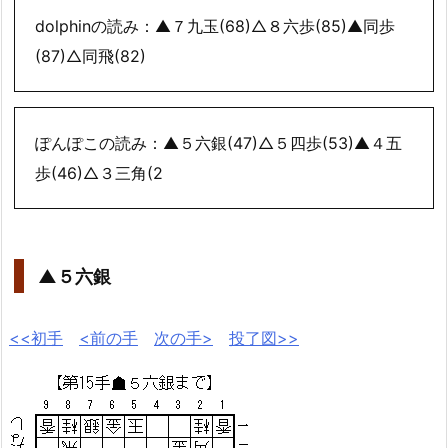
dolphinの読み：▲７九玉(68)△８六歩(85)▲同歩
(87)△同飛(82)
ぽんぽこの読み：▲５六銀(47)△５四歩(53)▲４五
歩(46)△３三角(2
▲５六銀
<<初手
<前の手
次の手>
投了図>>