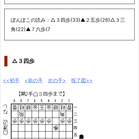
ぽんぽこの読み：△３四歩(33)▲２五歩(26)△３三
角(22)▲７六歩(7
△３四歩
<<初手
<前の手
次の手>
投了図>>