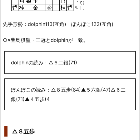
先手形勢：dolphin113(互角) ぽんぽこ122(互角)
○※豊島棋聖・三冠とdolphinが一致。
dolphinの読み：△６二銀(71)
ぽんぽこの読み：△８五歩(84)▲５六銀(47)△６二
銀(71)▲４五歩(4
△８五歩