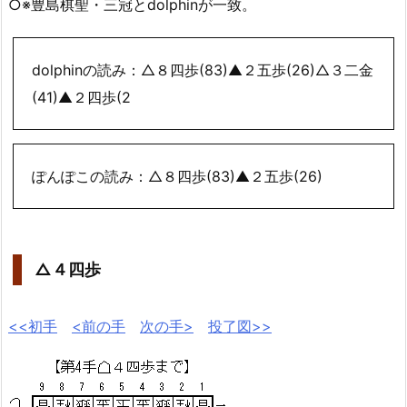
○※豊島棋聖・三冠とdolphinが一致。
dolphinの読み：△８四歩(83)▲２五歩(26)△３二金
(41)▲２四歩(2
ぽんぽこの読み：△８四歩(83)▲２五歩(26)
△４四歩
<<初手
<前の手
次の手>
投了図>>