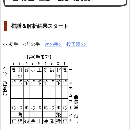
棋譜＆解析結果スタート
<<初手 <前の手
次の手>
投了図>>