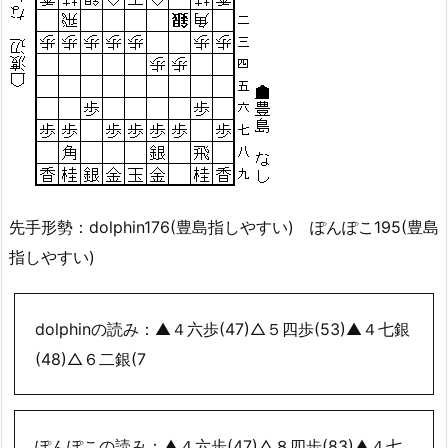
先手形勢：dolphin176(豊島指しやすい) ぽんぽこ195(豊島
指しやすい)
dolphinの読み：▲４六歩(47)△５四歩(53)▲４七銀
(48)△６二銀(7
ぽんぽこの読み：▲４六歩(47)△８四歩(83)▲４七