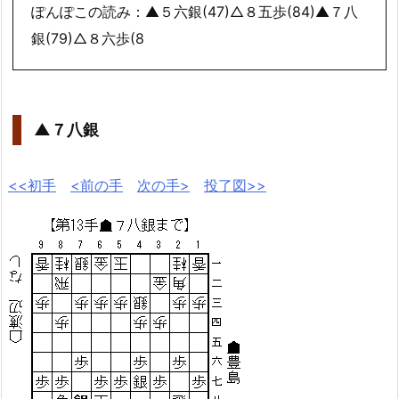
ぽんぽこの読み：▲５六銀(47)△８五歩(84)▲７八
銀(79)△８六歩(8
▲７八銀
<<初手
<前の手
次の手>
投了図>>