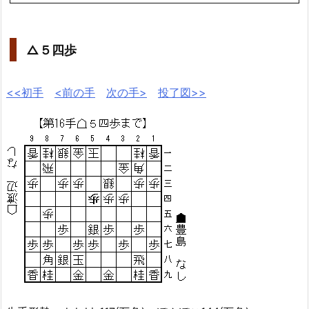
△５四歩
<<初手
<前の手
次の手>
投了図>>