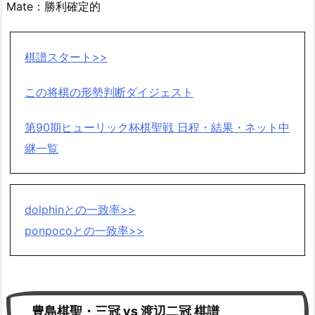
Mate：勝利確定的
棋譜スタート>>
この将棋の形勢判断ダイジェスト
第90期ヒューリック杯棋聖戦 日程・結果・ネット中
継一覧
dolphinとの一致率>>
ponpocoとの一致率>>
豊島棋聖・三冠 vs 渡辺二冠 棋譜