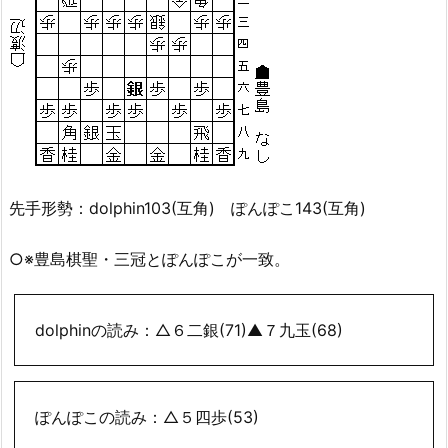
先手形勢：dolphin103(互角) ぽんぽこ143(互角)
○※豊島棋聖・三冠とぽんぽこが一致。
dolphinの読み：△６二銀(71)▲７九玉(68)
ぽんぽこの読み：△５四歩(53)