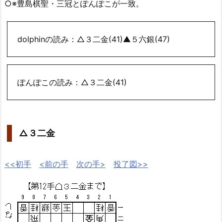
○※豊島棋聖・三冠とぽんぽこが一致。
dolphinの読み：△３二金(41)▲５六銀(47)
ぽんぽこの読み：△３二金(41)
△３二金
<<初手
<前の手
次の手>
投了図>>