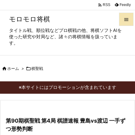

Feedly
RSS
モロモロ将棋

タイトル戦、順位戦などプロ棋戦の他、将棋ソフトAIを

使った研究や対局など、諸々の将棋情報を扱っていま
メニュ
す。

サイド


ホーム
>

棋聖戦
前へ

次へ
※本サイトにはプロモーションが含まれています

検索
第90期棋聖戦 第4局 棋譜速報 豊島vs渡辺 一手ず
つ形勢判断