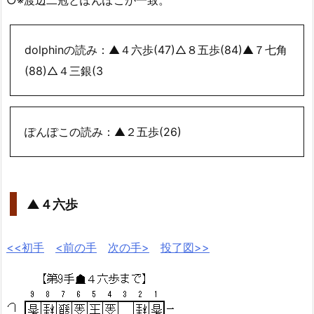
dolphinの読み：▲４六歩(47)△８五歩(84)▲７七角
(88)△４三銀(3
ぽんぽこの読み：▲２五歩(26)
▲４六歩
<<初手
<前の手
次の手>
投了図>>