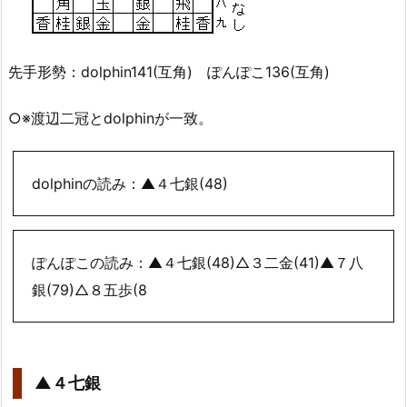
先手形勢：dolphin141(互角) ぽんぽこ136(互角)
○※渡辺二冠とdolphinが一致。
dolphinの読み：▲４七銀(48)
ぽんぽこの読み：▲４七銀(48)△３二金(41)▲７八
銀(79)△８五歩(8
▲４七銀