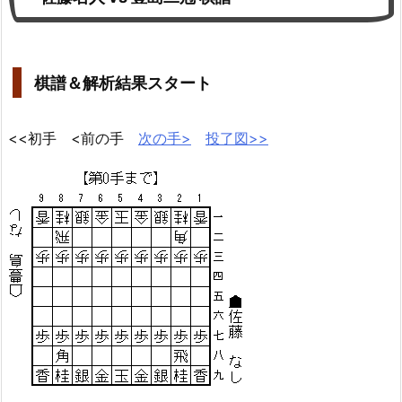
棋譜＆解析結果スタート
<<初手 <前の手
次の手>
投了図>>