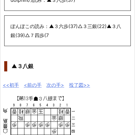
ぽんぽこの読み：▲３六歩(37)△３三銀(22)▲３八
銀(39)△７四歩(7
▲３八銀
<<初手
<前の手
次の手>
投了図>>