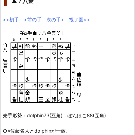
▲７八金
<<初手
<前の手
次の手>
投了図>>
先手形勢：dolphin73(互角) ぽんぽこ88(互角)
○※佐藤名人とdolphinが一致。