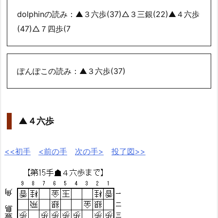
dolphinの読み：▲３六歩(37)△３三銀(22)▲４六歩
(47)△７四歩(7
ぽんぽこの読み：▲３六歩(37)
▲４六歩
<<初手
<前の手
次の手>
投了図>>