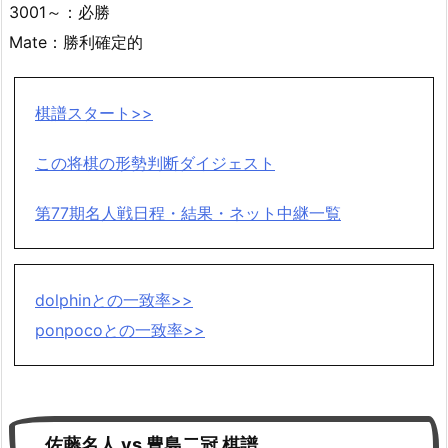
3001～：必勝
Mate：勝利確定的
棋譜スタート>>
この将棋の形勢判断ダイジェスト
第77期名人戦日程・結果・ネット中継一覧
dolphinとの一致率>>
ponpocoとの一致率>>
佐藤名人 vs 豊島二冠 棋譜