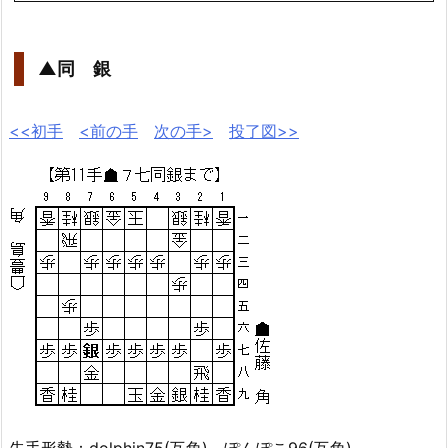
▲同 銀
<<初手
<前の手
次の手>
投了図>>