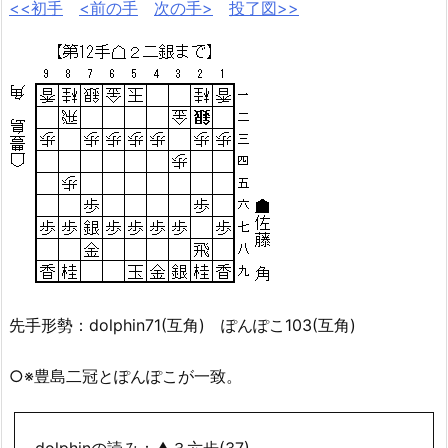
<<初手
<前の手
次の手>
投了図>>
先手形勢：dolphin71(互角) ぽんぽこ103(互角)
○※豊島二冠とぽんぽこが一致。
dolphinの読み：▲３六歩(37)