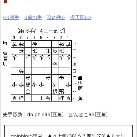
<<初手
<前の手
次の手>
投了図>>
先手形勢：dolphin96(互角) ぽんぽこ96(互角)
dolphinの読み：▲４七銀(38)△７四歩(73)▲６六歩