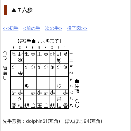
▲７六歩
<<初手
<前の手
次の手>
投了図>>
先手形勢：dolphin61(互角) ぽんぽこ94(互角)