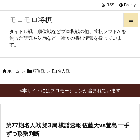

Feedly
RSS
モロモロ将棋

タイトル戦、順位戦などプロ棋戦の他、将棋ソフトAIを

使った研究や対局など、諸々の将棋情報を扱っていま
メニュ
す。

サイド


ホーム
>

順位戦
>

名人戦
前へ

次へ
※本サイトにはプロモーションが含まれています

検索
第77期名人戦 第3局 棋譜速報 佐藤天vs豊島 一手
ずつ形勢判断