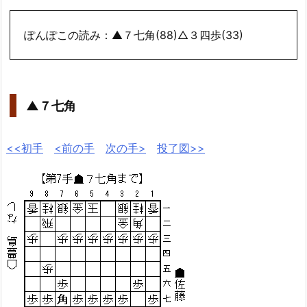
ぽんぽこの読み：▲７七角(88)△３四歩(33)
▲７七角
<<初手
<前の手
次の手>
投了図>>