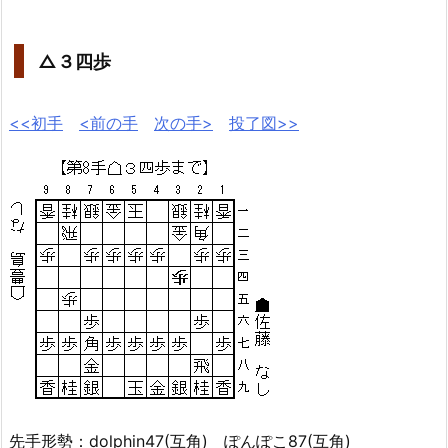
△３四歩
<<初手
<前の手
次の手>
投了図>>
先手形勢：dolphin47(互角) ぽんぽこ87(互角)