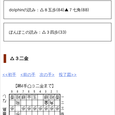
dolphinの読み：△８五歩(84)▲７七角(88)
ぽんぽこの読み：△３四歩(33)
△３二金
<<初手
<前の手
次の手>
投了図>>