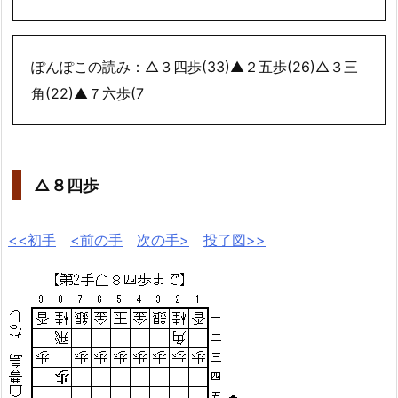
ぽんぽこの読み：△３四歩(33)▲２五歩(26)△３三
角(22)▲７六歩(7
△８四歩
<<初手
<前の手
次の手>
投了図>>