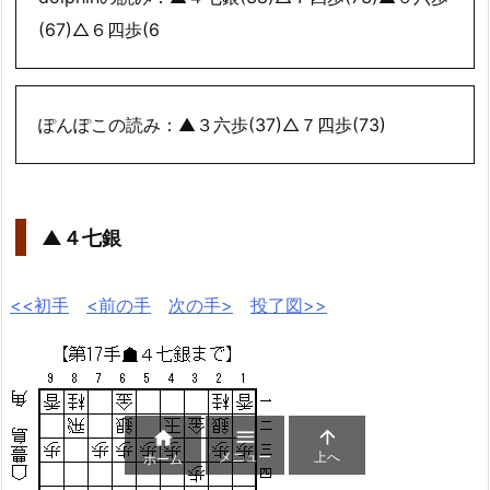
(67)△６四歩(6
ぽんぽこの読み：▲３六歩(37)△７四歩(73)
▲４七銀
<<初手
<前の手
次の手>
投了図>>



メニュー
上へ
ホーム