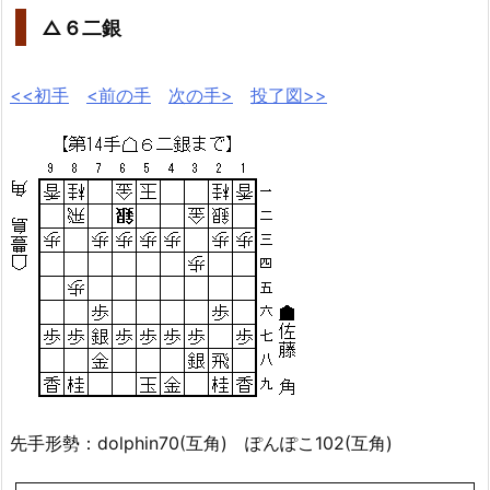
△６二銀
<<初手
<前の手
次の手>
投了図>>
先手形勢：dolphin70(互角) ぽんぽこ102(互角)