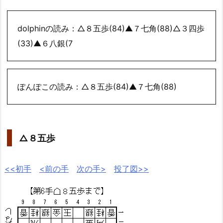
dolphinの読み：△８五歩(84)▲７七角(88)△３四歩
(33)▲６八銀(7
ぽんぽこの読み：△８五歩(84)▲７七角(88)
△８五歩
<<初手
<前の手
次の手>
投了図>>