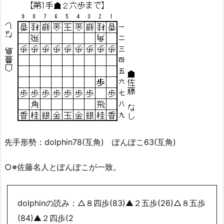
先手形勢：dolphin78(互角) ぽんぽこ63(互角)
○※佐藤名人とぽんぽこが一致。
dolphinの読み：△８四歩(83)▲２五歩(26)△８五歩
(84)▲２四歩(2