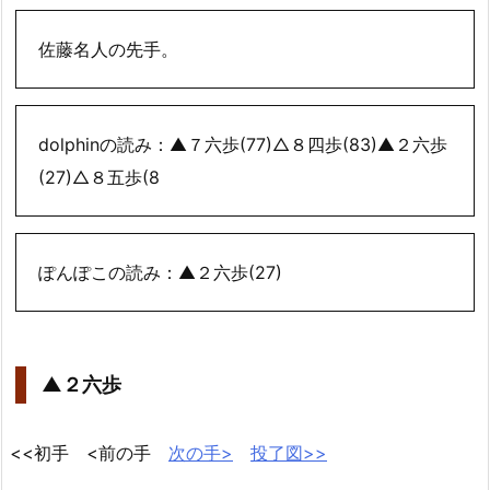
佐藤名人の先手。
dolphinの読み：▲７六歩(77)△８四歩(83)▲２六歩
(27)△８五歩(8
ぽんぽこの読み：▲２六歩(27)
▲２六歩
<<初手 <前の手
次の手>
投了図>>