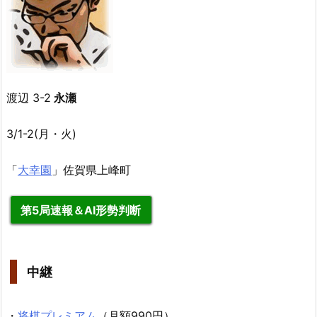
渡辺 3-2
永瀬
3/1-2(月・火)
「
大幸園
」佐賀県上峰町
第5局速報＆AI形勢判断
中継
・
将棋プレミアム
（月額990円）