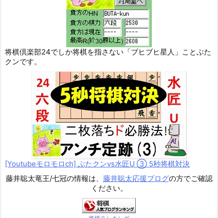
将棋倶楽部24でしか将棋を指さない「ブヒブヒ星人」ことぶた
クンです。
[Youtubeモロモロch] ぶたクンvs水匠U ③ 5
秒将棋対決
藤井聡太竜王/七冠の情報は、
藤井聡太応援ブログ
の方でご確認
ください。