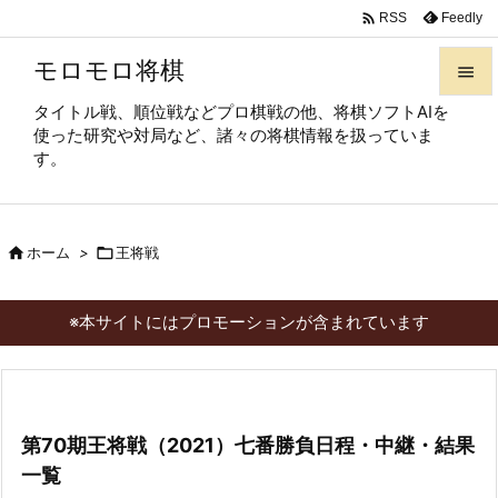

Feedly
RSS
モロモロ将棋

タイトル戦、順位戦などプロ棋戦の他、将棋ソフトAIを

使った研究や対局など、諸々の将棋情報を扱っていま
メニュ
す。

サイド


ホーム
>

王将戦
前へ

次へ
※本サイトにはプロモーションが含まれています

検索
第70期王将戦（2021）七番勝負日程・中継・結果
一覧