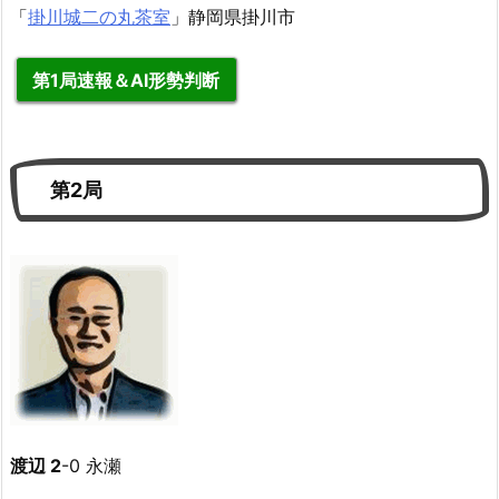
「
掛川城二の丸茶室
」
静岡県掛川市
第1局速報＆AI形勢判断
第2局
渡辺 2
-0 永瀬