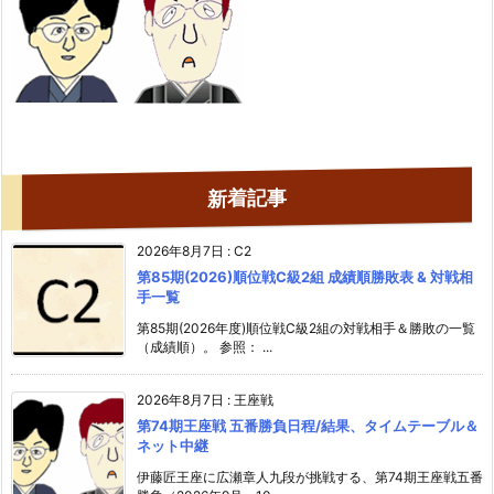
新着記事
2026年8月7日
:
C2
第85期(2026)順位戦C級2組 成績順勝敗表 & 対戦相
手一覧
第85期(2026年度)順位戦C級2組の対戦相手＆勝敗の一覧
（成績順）。 参照： ...
2026年8月7日
:
王座戦
第74期王座戦 五番勝負日程/結果、タイムテーブル＆
ネット中継
伊藤匠王座に広瀬章人九段が挑戦する、第74期王座戦五番