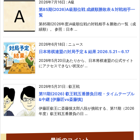
2026年7月16日
:
A級
第85期(2026)A級順位戦 成績順勝敗表＆対戦相手一
覧
第85期(2026年度)A級順位戦の対戦相手＆勝敗の一覧（成
績順）。 参照：日本 ...
2026年6月18日
:
ニュース
日本将棋連盟の対局予定 & 結果 2026.5.21～6.17
2026年5月20日あたりから、日本将棋連盟の公式サイト
にアクセスできない状況が ...
2026年5月31日
:
叡王戦
第11期(2026) 叡王戦五番勝負日程・タイムテーブル
&中継 [伊藤匠vs斎藤慎]
伊藤匠叡王に斎藤慎太郎八段が挑戦する、第11期（2026
年度）叡王戦五番勝負の日 ...