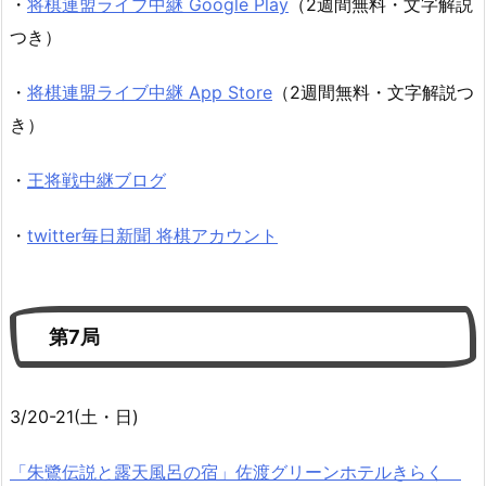
・
将棋連盟ライブ中継 Google Play
（2週間無料・文字解説
つき）
・
将棋連盟ライブ中継 App Store
（2週間無料・文字解説つ
き）
・
王将戦中継ブログ
・
twitter毎日新聞 将棋アカウント
第7局
3/20-21(土・日)
「朱鷺伝説と露天風呂の宿」佐渡グリーンホテルきらく