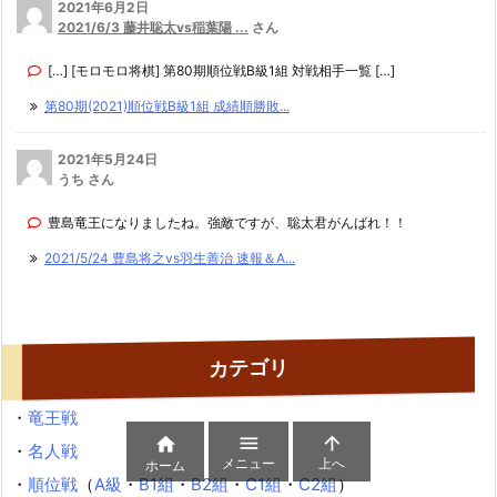
2021年6月2日
2021/6/3 藤井聡太vs稲葉陽 ...
さん
[…] [モロモロ将棋] 第80期順位戦B級1組 対戦相手一覧 […]
第80期(2021)順位戦B級1組 成績順勝敗...
2021年5月24日
うち さん
豊島竜王になりましたね。強敵ですが、聡太君がんばれ！！
2021/5/24 豊島将之vs羽生善治 速報＆A...
カテゴリ
・
竜王戦



・
名人戦
メニュー
上へ
ホーム
・
順位戦
（
A級
・
B1組
・
B2組
・
C1組
・
C2組
）