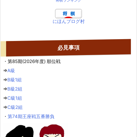
将棋ランキング
にほんブログ村
必見事項
・第85期(2026年度) 順位戦
⇒
A級
⇒
B級1組
⇒
B級2組
⇒
C級1組
⇒
C級2組
・
第74期王座戦五番勝負