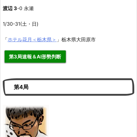
渡辺 3
-0 永瀬
1/30-31(土・日)
「
ホテル花月＜栃木県＞
」栃木県大田原市
第3局速報＆AI形勢判断
第4局