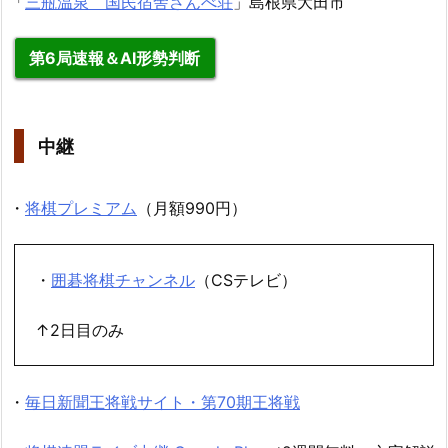
「
三瓶温泉 国民宿舎さんべ荘
」島根県大田市
第6局速報＆AI形勢判断
中継
・
将棋プレミアム
（月額990円）
・
囲碁将棋チャンネル
（CSテレビ）
↑2日目のみ
・
毎日新聞王将戦サイト・第70期王将戦