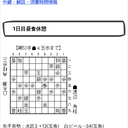
中継・解説・消費時間情報
1日目昼食休憩
先手形勢：水匠3 +13(互角) 白ビール -34(互角)