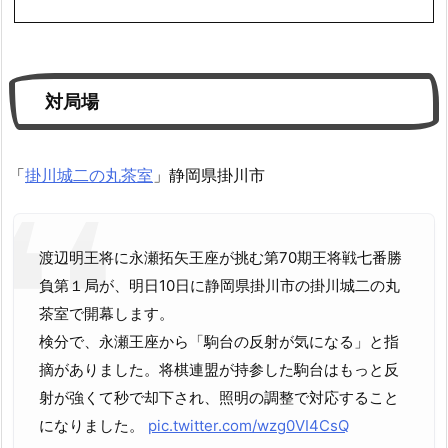
対局場
「
掛川城二の丸茶室
」静岡県掛川市
渡辺明王将に永瀬拓矢王座が挑む第70期王将戦七番勝
負第１局が、明日10日に静岡県掛川市の掛川城二の丸
茶室で開幕します。
検分で、永瀬王座から「駒台の反射が気になる」と指
摘がありました。将棋連盟が持参した駒台はもっと反
射が強くて秒で却下され、照明の調整で対応すること
になりました。
pic.twitter.com/wzg0VI4CsQ