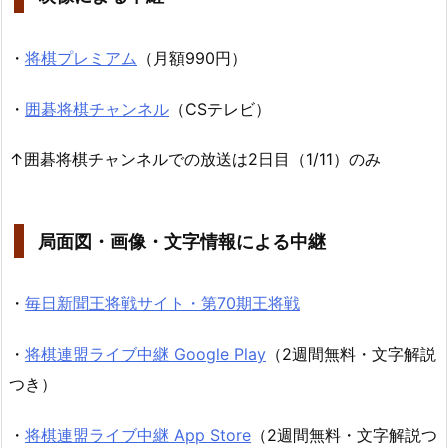
・
将棋プレミアム
（月額990円）
・
囲碁将棋チャンネル
（CSテレビ）
↑囲碁将棋チャンネルでの放送は2日目（1/11）のみ
局面図・画像・文字情報による中継
・
毎日新聞王将戦サイト・第70期王将戦
・
将棋連盟ライブ中継 Google Play
（2週間無料・文字解説
つき）
・
将棋連盟ライブ中継 App Store
（2週間無料・文字解説つ