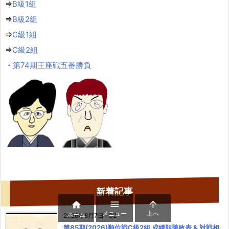
⇒
B級1組
⇒
B級2組
⇒
C級1組
⇒
C級2組
・
第74期王座戦五番勝負
新着記事



メニュー
上へ
ホーム
2026年8月7日
:
C2
第85期(2026)順位戦C級2組 成績順勝敗表 & 対戦相