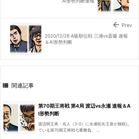
AI形勢判断速報

Prev
2020/12/28 A級順位戦 三浦vs斎藤 速報
＆AI形勢判断

関連記事
第70期王将戦 第4局 渡辺vs永瀬 速報＆A
I形勢判断
渡辺明王将・名人（3-0）に永瀬拓矢王座が挑戦し
ている第70期王将戦七番勝負。 ...