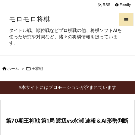

Feedly
RSS
モロモロ将棋

タイトル戦、順位戦などプロ棋戦の他、将棋ソフトAIを

使った研究や対局など、諸々の将棋情報を扱っていま
メニュ
す。

サイド


ホーム
>

王将戦
前へ

次へ
※本サイトにはプロモーションが含まれています

検索
第70期王将戦 第1局 渡辺vs永瀬 速報＆AI形勢判断