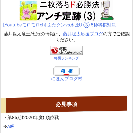
[Youtubeモロモロch] ぶたクンvs水匠U ③ 5
秒将棋対決
藤井聡太竜王/七冠の情報は、
藤井聡太応援ブログ
の方でご確認
ください。
将棋ランキング
にほんブログ村
必見事項
・第85期(2026年度) 順位戦
⇒
A級