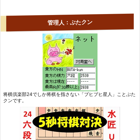
管理人：ぶたクン
将棋倶楽部24でしか将棋を指さない「ブヒブヒ星人」ことぶた
クンです。