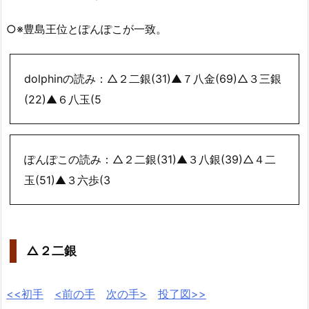
○※豊島王位とぽんぽこが一致。
dolphinの読み：△２二銀(31)▲７八金(69)△３三銀
(22)▲６八玉(5
ぽんぽこの読み：△２二銀(31)▲３八銀(39)△４二
玉(51)▲３六歩(3
△２二銀
<<初手
<前の手
次の手>
投了図>>