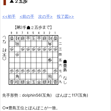
▲２五歩
<<初手
<前の手
次の手>
投了図>>
先手形勢：dolphin56(互角) ぽんぽこ117(互角)
○※豊島王位とぽんぽこが一致。