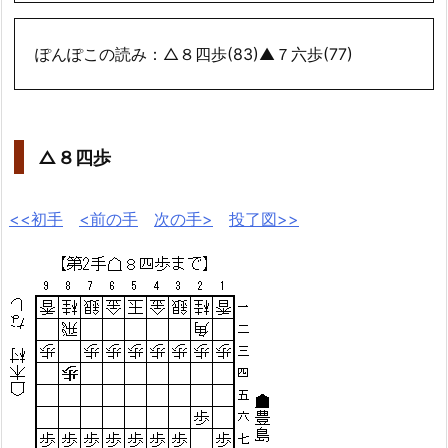
ぽんぽこの読み：△８四歩(83)▲７六歩(77)
△８四歩
<<初手
<前の手
次の手>
投了図>>