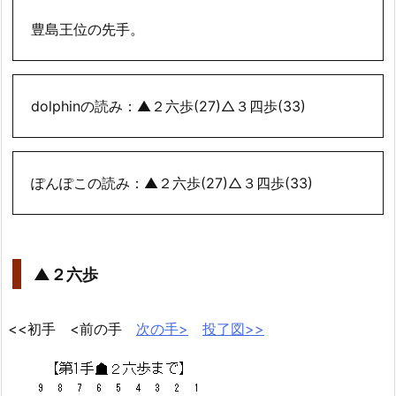
豊島王位の先手。
dolphinの読み：▲２六歩(27)△３四歩(33)
ぽんぽこの読み：▲２六歩(27)△３四歩(33)
▲２六歩
<<初手 <前の手
次の手>
投了図>>