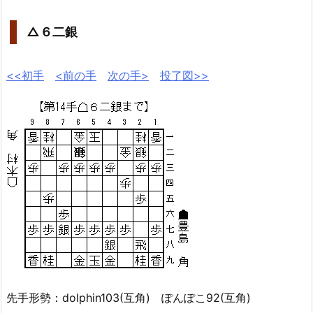
△６二銀
<<初手
<前の手
次の手>
投了図>>
先手形勢：dolphin103(互角) ぽんぽこ92(互角)