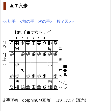
▲７六歩
<<初手
<前の手
次の手>
投了図>>
先手形勢：dolphin64(互角) ぽんぽこ71(互角)