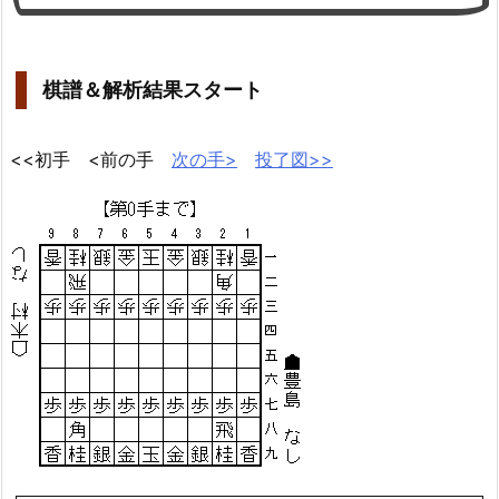
棋譜＆解析結果スタート
<<初手 <前の手
次の手>
投了図>>