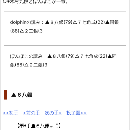
○※木村九段とぽんぽこが一致。
dolphinの読み：▲８八銀(79)△７七角成(22)▲同銀
(88)△２二銀(3
ぽんぽこの読み：▲８八銀(79)△７七角成(22)▲同
銀(88)△２二銀(3
▲６八銀
<<初手
<前の手
次の手>
投了図>>