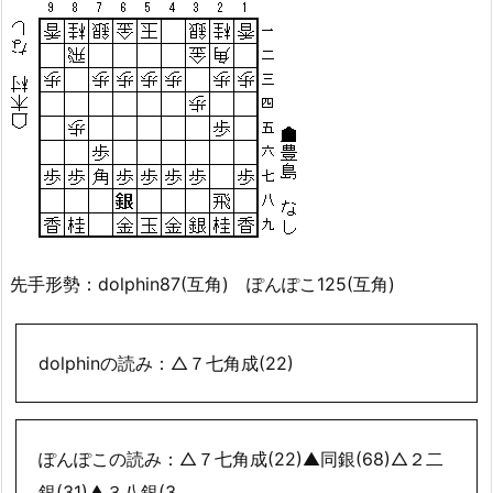
先手形勢：dolphin87(互角) ぽんぽこ125(互角)
dolphinの読み：△７七角成(22)
ぽんぽこの読み：△７七角成(22)▲同銀(68)△２二
銀(31)▲３八銀(3