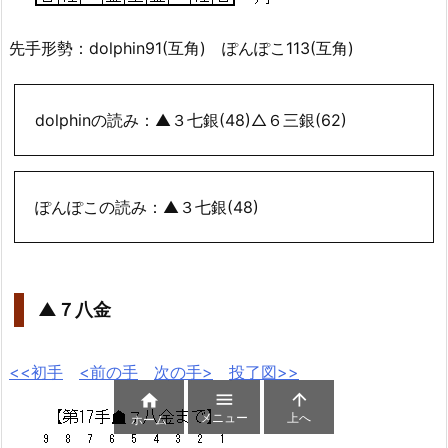
先手形勢：dolphin91(互角) ぽんぽこ113(互角)
dolphinの読み：▲３七銀(48)△６三銀(62)
ぽんぽこの読み：▲３七銀(48)
▲７八金
<<初手
<前の手
次の手>
投了図>>



メニュー
上へ
ホーム