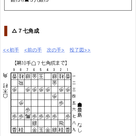
△７七角成
<<初手
<前の手
次の手>
投了図>>