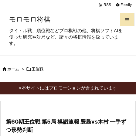

Feedly
RSS
モロモロ将棋

タイトル戦、順位戦などプロ棋戦の他、将棋ソフトAIを

使った研究や対局など、諸々の将棋情報を扱っていま
メニュ
す。

サイド


ホーム
>

王位戦
前へ

次へ
※本サイトにはプロモーションが含まれています

検索
第60期王位戦 第5局 棋譜速報 豊島vs木村 一手ず
つ形勢判断