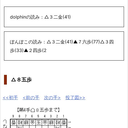
dolphinの読み：△３二金(41)
ぽんぽこの読み：△３二金(41)▲７六歩(77)△３四
歩(33)▲２四歩(2
△８五歩
<<初手
<前の手
次の手>
投了図>>