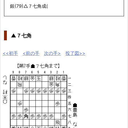
銀(79)△７七角成(
▲７七角
<<初手
<前の手
次の手>
投了図>>