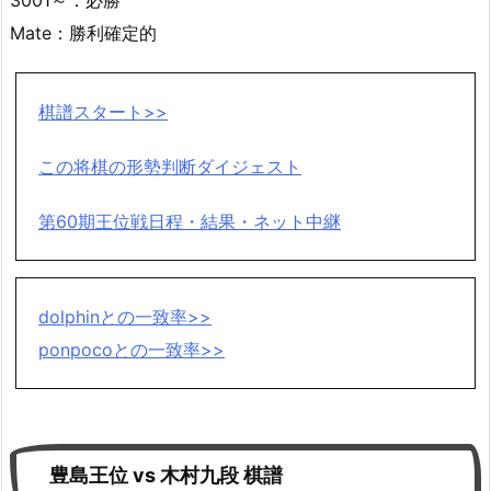
Mate：勝利確定的
棋譜スタート>>
この将棋の形勢判断ダイジェスト
第60期王位戦日程・結果・ネット中継
dolphinとの一致率>>
ponpocoとの一致率>>
豊島王位 vs 木村九段 棋譜