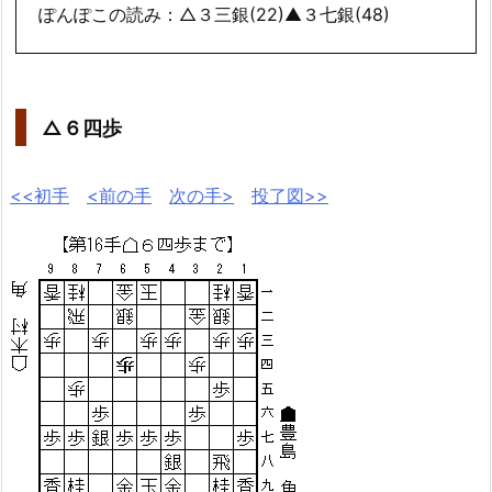
ぽんぽこの読み：△３三銀(22)▲３七銀(48)
△６四歩
<<初手
<前の手
次の手>
投了図>>