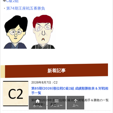
⇒
C級2組
・
第74期王座戦五番勝負
新着記事
2026年8月7日
:
C2
第85期(2026)順位戦C級2組 成績順勝敗表 & 対戦相
手一覧


第85期(2026年度)順位戦C級2組の対戦相手＆勝敗の一覧

（成績順）。 参照： ...
メニュー
上へ
ホーム