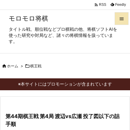

Feedly
RSS
モロモロ将棋

タイトル戦、順位戦などプロ棋戦の他、将棋ソフトAIを

使った研究や対局など、諸々の将棋情報を扱っていま
メニュ
す。

サイド


ホーム
>

棋王戦
前へ

次へ
※本サイトにはプロモーションが含まれています

検索
第44期棋王戦 第4局 渡辺vs広瀬 投了図以下の詰
手順