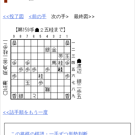
<<投了図
<前の手
次の手> 最終図>>
<<詰手順をもう一度
この将棋の棋譜・一手ずつ形勢判断