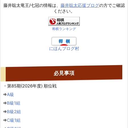
藤井聡太竜王/七冠の情報は、
藤井聡太応援ブログ
の方でご確認
ください。
将棋ランキング
にほんブログ村
必見事項
・第85期(2026年度) 順位戦
⇒
A級
⇒
B級1組
⇒
B級2組
⇒
C級1組