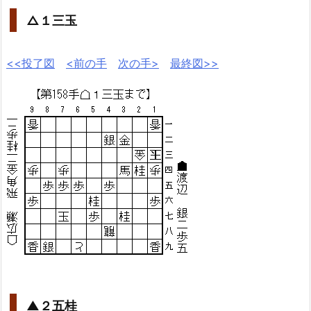
△１三玉
<<投了図
<前の手
次の手>
最終図>>
▲２五桂