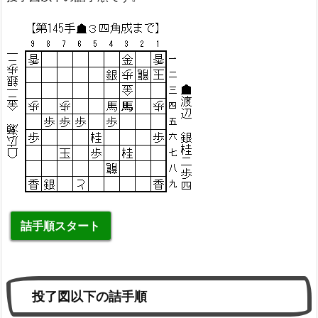
詰手順スタート
投了図以下の詰手順