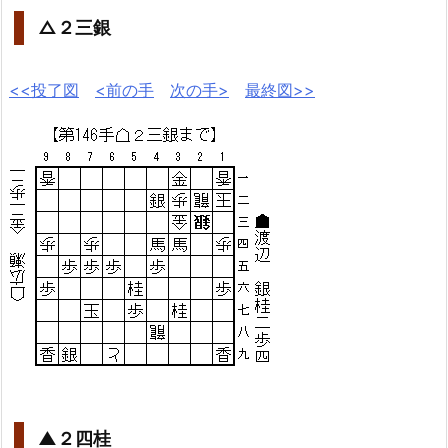
△２三銀
<<投了図
<前の手
次の手>
最終図>>
▲２四桂