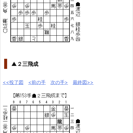
▲２三飛成
<<投了図
<前の手
次の手>
最終図>>