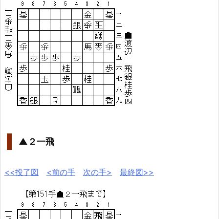
▲２一飛
<<投了図
<前の手
次の手>
最終図>>