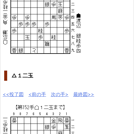
△１二玉
<<投了図
<前の手
次の手>
最終図>>