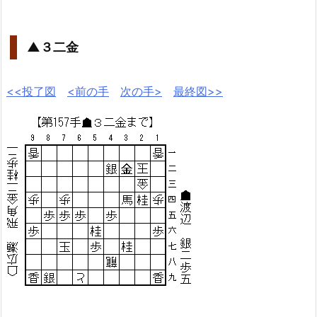
▲３二金
<<投了図
<前の手
次の手>
最終図>>