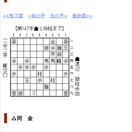
<<投了図
<前の手
次の手>
最終図>>
△同 金