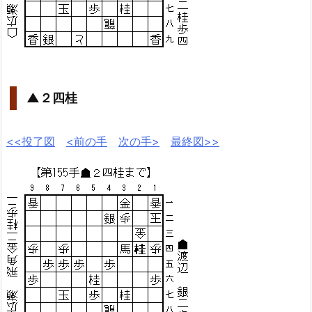
▲２四桂
<<投了図
<前の手
次の手>
最終図>>