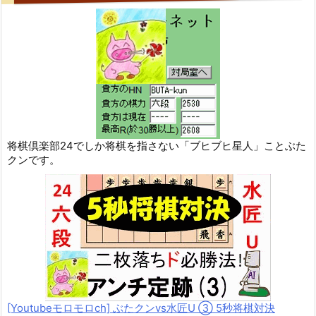
将棋倶楽部24でしか将棋を指さない「ブヒブヒ星人」ことぶた
クンです。
[Youtubeモロモロch] ぶたクンvs水匠U ③ 5
秒将棋対決