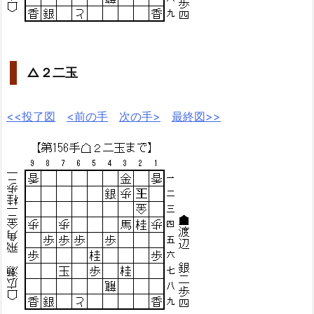
△２二玉
<<投了図
<前の手
次の手>
最終図>>