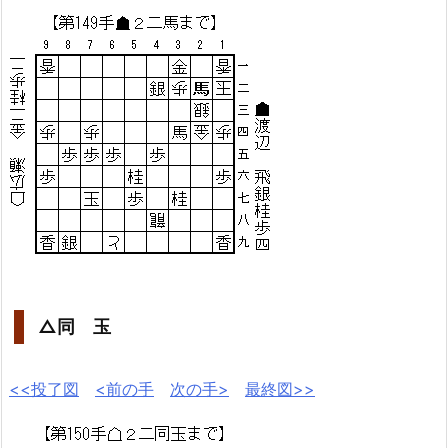
△同 玉
<<投了図
<前の手
次の手>
最終図>>