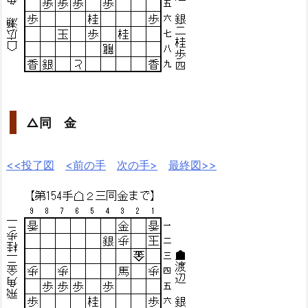
△同 金
<<投了図
<前の手
次の手>
最終図>>