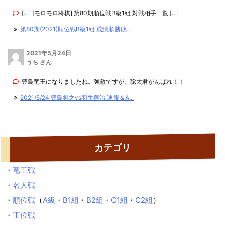
[…] [モロモロ将棋] 第80期順位戦B級1組 対戦相手一覧 […]
第80期(2021)順位戦B級1組 成績順勝敗...
2021年5月24日
うち さん
豊島竜王になりましたね。強敵ですが、聡太君がんばれ！！
2021/5/24 豊島将之vs羽生善治 速報＆A...
カテゴリ
・
竜王戦
・
名人戦
・
順位戦
（
A級
・
B1組
・
B2組
・
C1組
・
C2組
）
・
王位戦