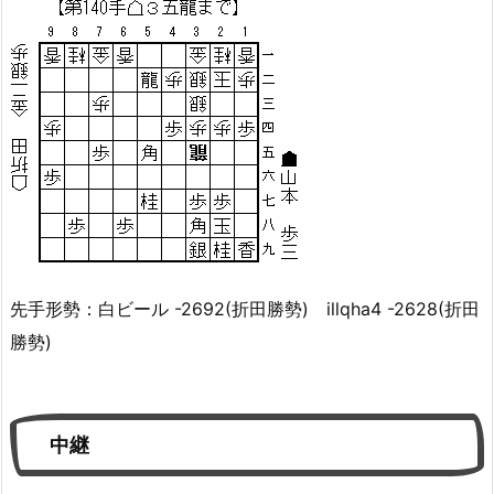
先手形勢：白ビール -2692(折田勝勢) illqha4 -2628(折田
勝勢)
中継