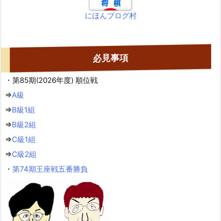
にほんブログ村
必見事項
・第85期(2026年度) 順位戦
⇒
A級
⇒
B級1組
⇒
B級2組
⇒
C級1組
⇒
C級2組
・
第74期王座戦五番勝負