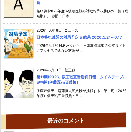
覧
第85期(2026年度)A級順位戦の対戦相手＆勝敗の一覧（成
績順）。 参照：日本 ...
2026年6月18日
:
ニュース
日本将棋連盟の対局予定 & 結果 2026.5.21～6.17
2026年5月20日あたりから、日本将棋連盟の公式サイト
にアクセスできない状況が ...
2026年5月31日
:
叡王戦
第11期(2026) 叡王戦五番勝負日程・タイムテーブル
&中継 [伊藤匠vs斎藤慎]
伊藤匠叡王に斎藤慎太郎八段が挑戦する、第11期（2026
年度）叡王戦五番勝負の日 ...
最近のコメント