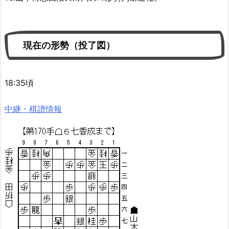
現在の形勢（投了図）
18:35頃
中継・棋譜情報