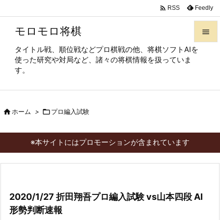

Feedly
RSS
モロモロ将棋

タイトル戦、順位戦などプロ棋戦の他、将棋ソフトAIを

使った研究や対局など、諸々の将棋情報を扱っていま
メニュ
す。

サイド


ホーム
>

プロ編入試験
前へ

次へ
※本サイトにはプロモーションが含まれています

検索
2020/1/27 折田翔吾プロ編入試験 vs山本四段 AI
形勢判断速報