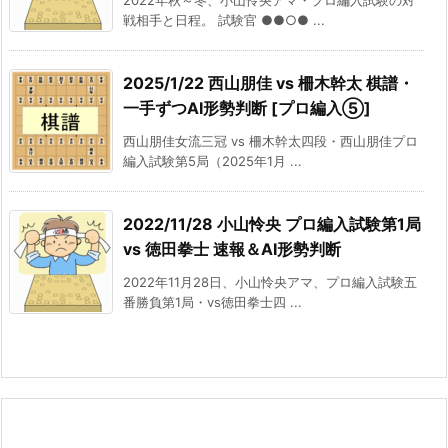
2022年秋～冬、小山怜央アマ・プロ編入試験の対
戦相手と日程。 試験官 ●●○● ...
2025/1/22 西山朋佳 vs 柵木幹太 棋譜・
一手ずつAI形勢判断 [プロ編入⑤]
西山朋佳女流三冠 vs 柵木幹太四段・西山朋佳プロ
編入試験第5局（2025年1月 ...
2022/11/28 小山怜央 プロ編入試験第1局
vs 徳田拳士 速報＆AI形勢判断
2022年11月28日、小山怜央アマ、プロ編入試験五
番勝負第1局・vs徳田拳士四 ...