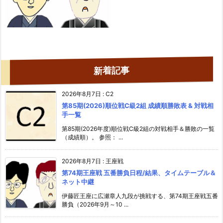
新着記事
2026年8月7日
:
C2
第85期(2026)順位戦C級2組 成績順勝敗表 & 対戦相
手一覧
第85期(2026年度)順位戦C級2組の対戦相手＆勝敗の一覧
（成績順）。 参照： ...
2026年8月7日
:
王座戦
第74期王座戦 五番勝負日程/結果、タイムテーブル＆
ネット中継
伊藤匠王座に広瀬章人九段が挑戦する、第74期王座戦五番
勝負（2026年9月～10 ...