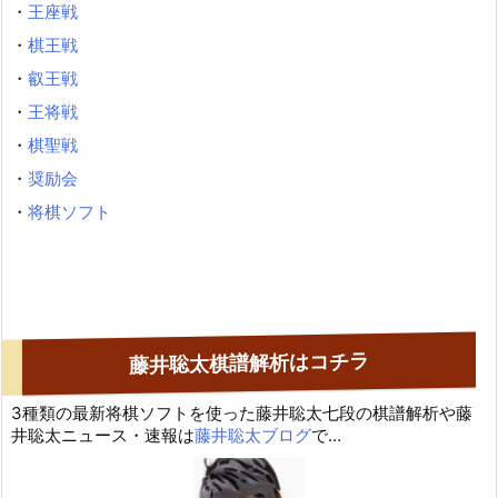
・
王座戦
・
棋王戦
・
叡王戦
・
王将戦
・
棋聖戦
・
奨励会
・
将棋ソフト
藤井聡太棋譜解析はコチラ
3種類の最新将棋ソフトを使った藤井聡太七段の棋譜解析や藤
井聡太ニュース・速報は
藤井聡太ブログ
で…