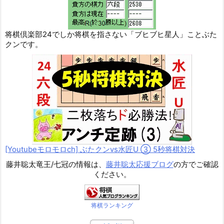
将棋倶楽部24でしか将棋を指さない「ブヒブヒ星人」ことぶた
クンです。
[Youtubeモロモロch] ぶたクンvs水匠U ③ 5
秒将棋対決
藤井聡太竜王/七冠の情報は、
藤井聡太応援ブログ
の方でご確認
ください。
将棋ランキング