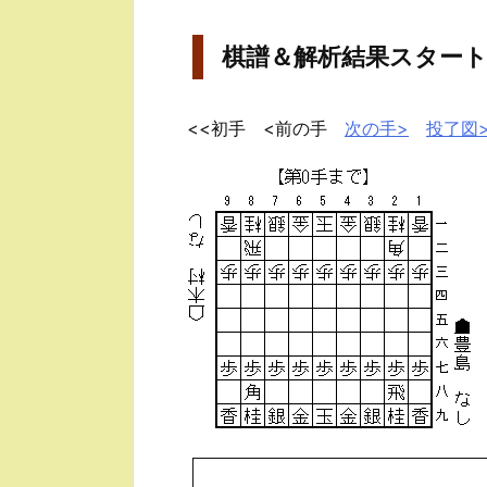
棋譜＆解析結果スター
<<初手 <前の手
次の手>
投了図>