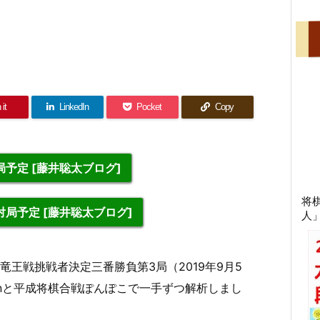
 it
LinkedIn
Pocket
Copy
予定 [藤井聡太ブログ]
将
局予定 [藤井聡太ブログ]
人
期竜王戦挑戦者決定三番勝負第3局（2019年9月5
hinと平成将棋合戦ぽんぽこで一手ずつ解析しまし