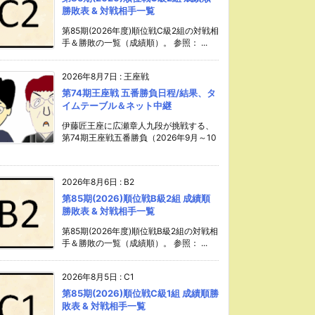
勝敗表 & 対戦相手一覧
第85期(2026年度)順位戦C級2組の対戦相
手＆勝敗の一覧（成績順）。 参照： ...
2026年8月7日
:
王座戦
第74期王座戦 五番勝負日程/結果、タ
イムテーブル＆ネット中継
伊藤匠王座に広瀬章人九段が挑戦する、
第74期王座戦五番勝負（2026年9月～10
2026年8月6日
:
B2
第85期(2026)順位戦B級2組 成績順
勝敗表 & 対戦相手一覧
第85期(2026年度)順位戦B級2組の対戦相
手＆勝敗の一覧（成績順）。 参照： ...
2026年8月5日
:
C1
第85期(2026)順位戦C級1組 成績順勝
敗表 & 対戦相手一覧