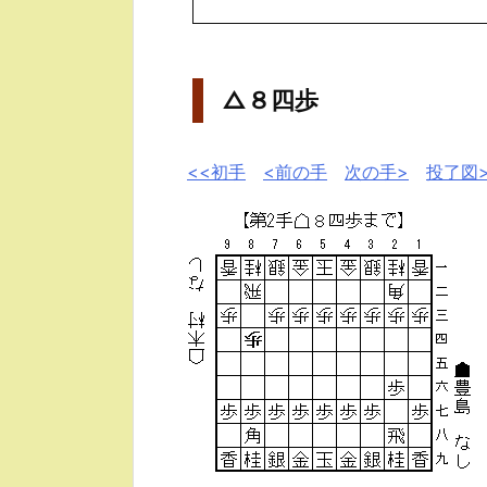
△８四歩
<<初手
<前の手
次の手>
投了図>