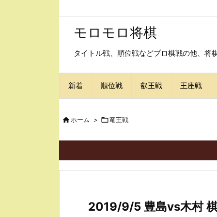
モロモロ将棋
タイトル戦、順位戦などプロ棋戦の他、将棋
新着
順位戦
叡王戦
王座戦

ホーム
>

竜王戦
2019/9/5 豊島vs