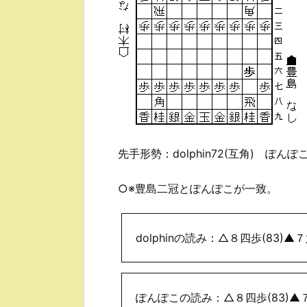
先手形勢：dolphin72(互角) ぽんぽこ
○※豊島二冠とぽんぽこが一致。
dolphinの読み：△８四歩(83)▲７
ぽんぽこの読み：△８四歩(83)▲７八