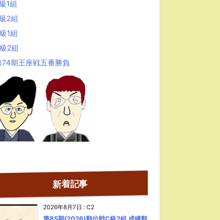
級1組
B級2組
級1組
C級2組
第74期王座戦五番勝負
新着記事
2026年8月7日
:
C2
第85期(2026)順位戦C級2組 成績順