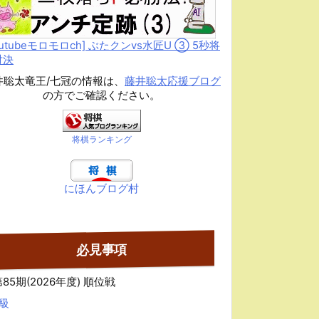
outubeモロモロch] ぶたクンvs水匠U ③ 5
秒将
対決
井聡太竜王/七冠の情報は、
藤井聡太応援ブログ
の方でご確認ください。
将棋ランキング
にほんブログ村
必見事項
85期(2026年度) 順位戦
A級