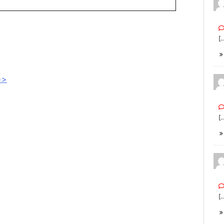
[
>
[
[