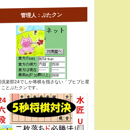
管理人：ぶたクン
棋倶楽部24でしか将棋を指さない「ブヒブヒ星
」ことぶたクンです。