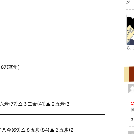
が ...
る、
87(互角)
六歩(77)△３二金(41)▲２五歩(2
将
金(69)△８五歩(84)▲２五歩(2