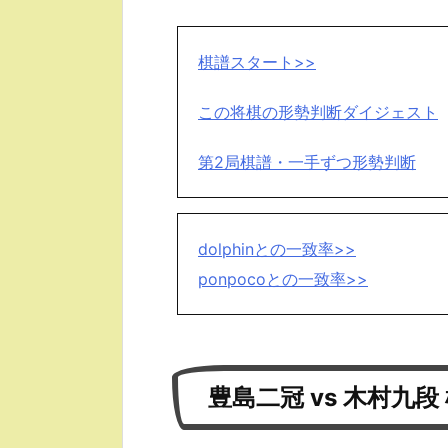
棋譜スタート>>
この将棋の形勢判断ダイジェスト
第2局棋譜・一手ずつ形勢判断
dolphinとの一致率>>
ponpocoとの一致率>>
豊島二冠 vs 木村九段