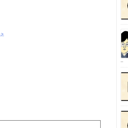
ト
>
...