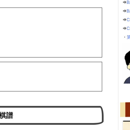
⇒
B
⇒
⇒
C
⇒
・
 棋譜