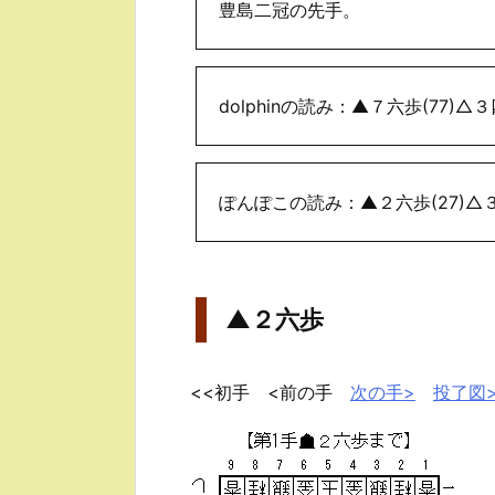
豊島二冠の先手。
dolphinの読み：▲７六歩(77)△３
ぽんぽこの読み：▲２六歩(27)△３二
▲２六歩
<<初手 <前の手
次の手>
投了図>