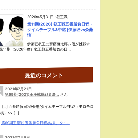
2026年5月31日
:
叡王戦
第11期(2026) 叡王戦五番勝負日程・
タイムテーブル&中継 [伊藤匠vs斎藤
慎]
伊藤匠叡王に斎藤慎太郎八段が挑戦す
第11期（2026年度）叡王戦五番勝負の日 ...
最近のコメント
2021年7月21日
第69期(2021)王座戦挑戦者決...
さん
[…] 五番勝負日程/会場/タイムテーブル/中継（モロモロ
棋）>> […]
第69期王座戦 五番勝負日程/結果、タイ...
2021年7月6日