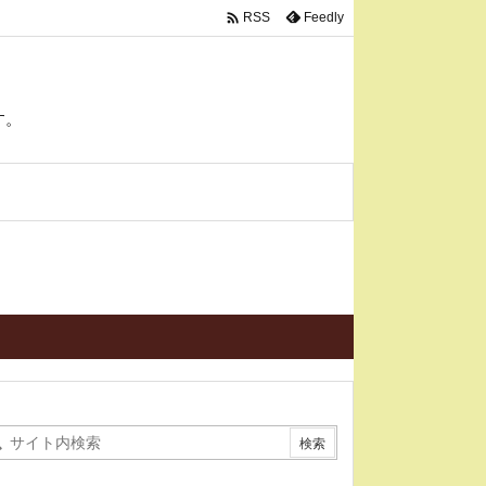

Feedly
RSS
す。