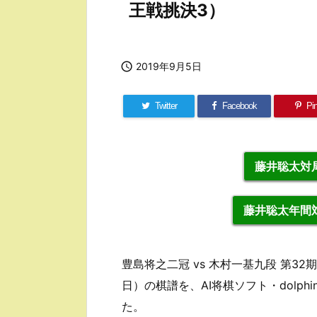
王戦挑決3）

2019年9月5日
Twitter
Facebook
Pin
藤井聡太対局
藤井聡太年間対
豊島将之二冠 vs 木村一基九段 第32
日）の棋譜を、AI将棋ソフト・dolp
た。