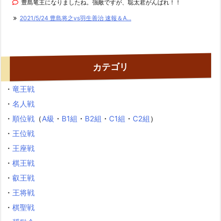
豊島竜王になりましたね。強敵ですが、聡太君がんばれ！！
2021/5/24 豊島将之vs羽生善治 速報＆A...
カテゴリ
・
竜王戦
・
名人戦
・
順位戦
（
A級
・
B1組
・
B2組
・
C1組
・
C2組
）
・
王位戦
・
王座戦
・
棋王戦
・
叡王戦
・
王将戦
・
棋聖戦