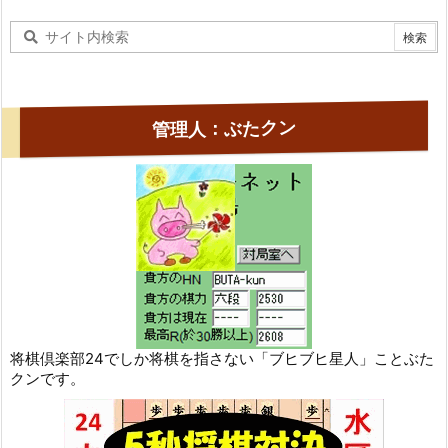
管理人：ぶたクン
将棋倶楽部24でしか将棋を指さない「ブヒブヒ星人」ことぶた
クンです。