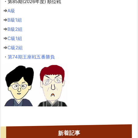
・第85期(2026年度) 順位戦
⇒
A級
⇒
B級1組
⇒
B級2組
⇒
C級1組
⇒
C級2組
・
第74期王座戦五番勝負
新着記事