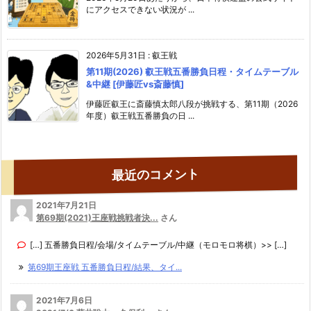
にアクセスできない状況が ...
2026年5月31日
:
叡王戦
第11期(2026) 叡王戦五番勝負日程・タイムテーブル
&中継 [伊藤匠vs斎藤慎]
伊藤匠叡王に斎藤慎太郎八段が挑戦する、第11期（2026
年度）叡王戦五番勝負の日 ...
最近のコメント
2021年7月21日
第69期(2021)王座戦挑戦者決...
さん
[…] 五番勝負日程/会場/タイムテーブル/中継（モロモロ将棋）>> […]
第69期王座戦 五番勝負日程/結果、タイ...
2021年7月6日