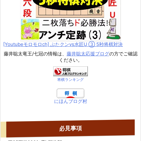
[Youtubeモロモロch] ぶたクンvs水匠U ③ 5
秒将棋対決
藤井聡太竜王/七冠の情報は、
藤井聡太応援ブログ
の方でご確認
ください。
将棋ランキング
にほんブログ村
必見事項