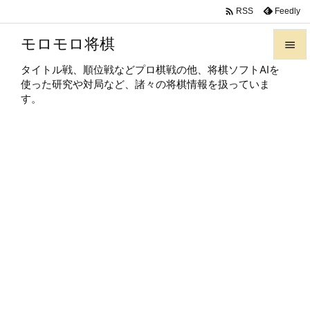

Feedly
RSS
モロモロ将棋

タイトル戦、順位戦などプロ棋戦の他、将棋ソフトAIを

使った研究や対局など、諸々の将棋情報を扱っていま
メニュ
す。

サイド

前へ

次へ

検索