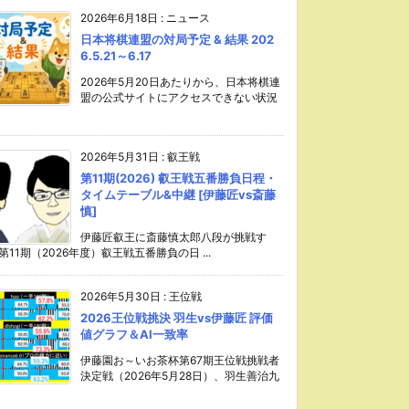
2026年6月18日
:
ニュース
日本将棋連盟の対局予定 & 結果 202
6.5.21～6.17
2026年5月20日あたりから、日本将棋連
盟の公式サイトにアクセスできない状況
2026年5月31日
:
叡王戦
第11期(2026) 叡王戦五番勝負日程・
タイムテーブル&中継 [伊藤匠vs斎藤
慎]
伊藤匠叡王に斎藤慎太郎八段が挑戦す
第11期（2026年度）叡王戦五番勝負の日 ...
2026年5月30日
:
王位戦
2026王位戦挑決 羽生vs伊藤匠 評価
値グラフ＆AI一致率
伊藤園お～いお茶杯第67期王位戦挑戦者
決定戦（2026年5月28日）、羽生善治九