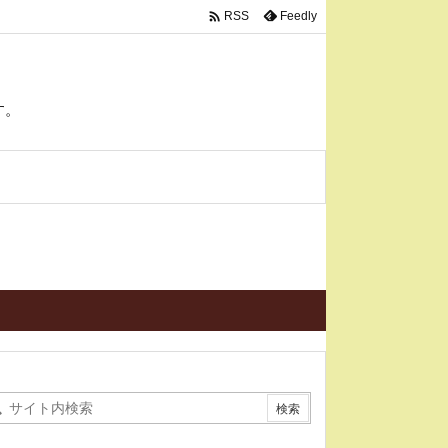

Feedly
RSS
す。