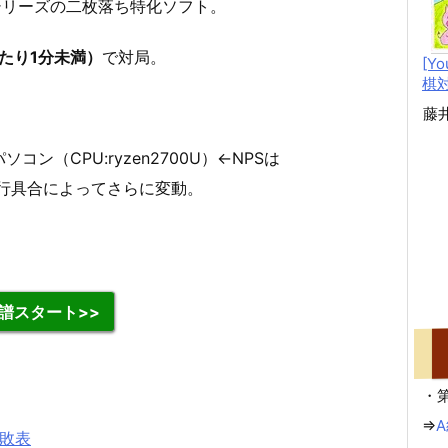
シリーズの二枚落ち特化ソフト。
たり1分未満）
で対局。
[Y
棋
藤
ン（CPU:ryzen2700U）←NPSは
解析進行具合によってさらに変動。
譜スタート>>
・第
⇒
勝敗表