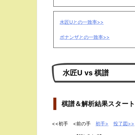
水匠Uとの一致率>>
ボナンザとの一致率>>
水匠U vs 棋譜
棋譜＆解析結果スター
<<初手 <前の手
初手>
投了図>>