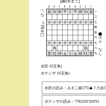
水匠 0(互角)
ボナンザ 0(互角)
水匠の読み：△６二銀(71)▲７六歩(7
ボナンザの読み：7162GI(100%)