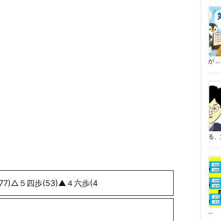
が ...
る、
7)△５四歩(53)▲４六歩(4
...