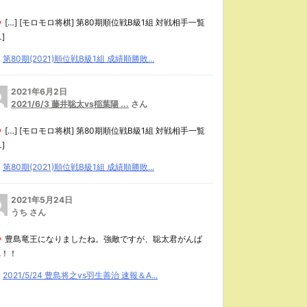
[…] [モロモロ将棋] 第80期順位戦B級1組 対戦相手一覧
…]
第80期(2021)順位戦B級1組 成績順勝敗...
2021年6月2日
2021/6/3 藤井聡太vs稲葉陽 ...
さん
[…] [モロモロ将棋] 第80期順位戦B級1組 対戦相手一覧
…]
第80期(2021)順位戦B級1組 成績順勝敗...
2021年5月24日
うち さん
豊島竜王になりましたね。強敵ですが、聡太君がんば
れ！！
2021/5/24 豊島将之vs羽生善治 速報＆A...