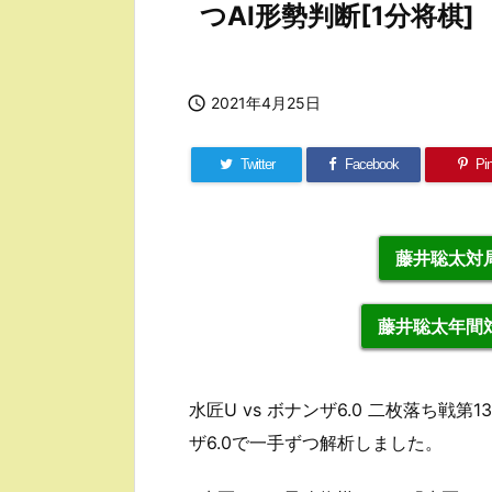
つAI形勢判断[1分将棋]

2021年4月25日
Twitter
Facebook
Pin
藤井聡太対局
藤井聡太年間対
水匠U vs ボナンザ6.0 二枚落ち戦第
ザ6.0で一手ずつ解析しました。