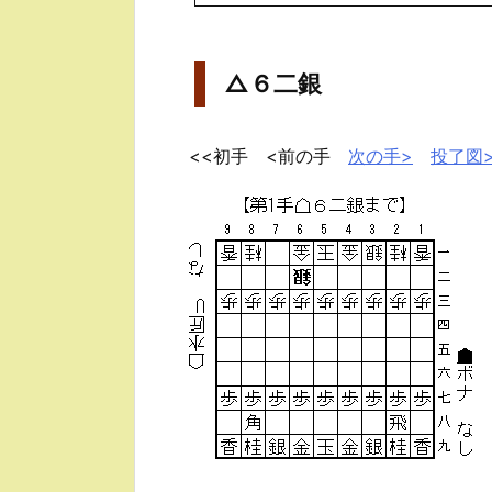
△６二銀
<<初手 <前の手
次の手>
投了図>