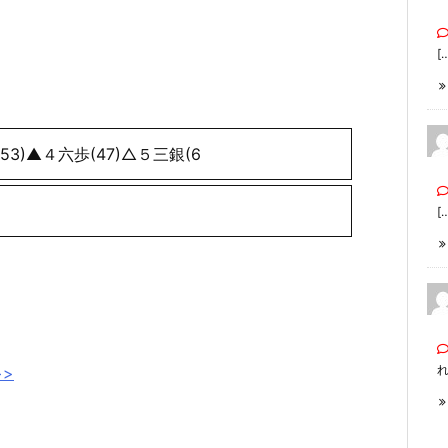
[
3)▲４六歩(47)△５三銀(6
[
>