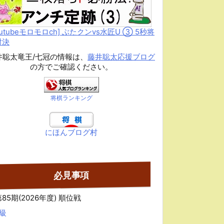
outubeモロモロch] ぶたクンvs水匠U ③ 5
秒将
対決
井聡太竜王/七冠の情報は、
藤井聡太応援ブログ
の方でご確認ください。
将棋ランキング
にほんブログ村
必見事項
85期(2026年度) 順位戦
A級