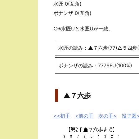
水匠 0(互角)
ボナンザ 0(互角)
○※水匠Uと水匠Uが一致。
水匠の読み：▲７六歩(77)△５四歩(5
ボナンザの読み：7776FU(100%)
▲７六歩
<<初手
<前の手
次の手>
投了図>