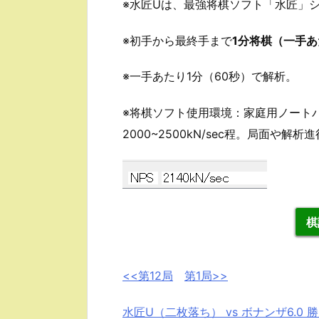
※水匠Uは、最強将棋ソフト「水匠」
※初手から最終手まで
1分将棋（一手あ
※一手あたり1分（60秒）で解析。
※将棋ソフト使用環境：家庭用ノートパソコ
2000~2500kN/sec程。局面や
棋
<<第12局
第1局>>
水匠U（二枚落ち） vs ボナンザ6.0 