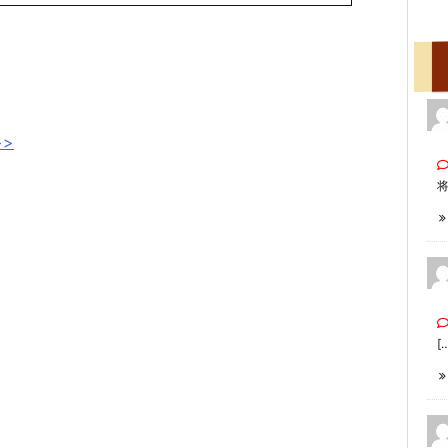
>
将
[