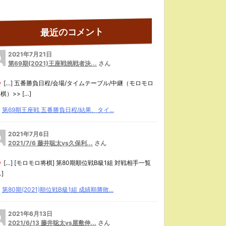
最近のコメント
2021年7月21日
第69期(2021)王座戦挑戦者決...
さん
[…] 五番勝負日程/会場/タイムテーブル/中継（モロモロ
棋）>> […]
第69期王座戦 五番勝負日程/結果、タイ...
2021年7月6日
2021/7/6 藤井聡太vs久保利...
さん
[…] [モロモロ将棋] 第80期順位戦B級1組 対戦相手一覧
…]
第80期(2021)順位戦B級1組 成績順勝敗...
2021年6月13日
2021/6/13 藤井聡太vs屋敷伸...
さん