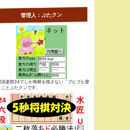
管理人：ぶたクン
棋倶楽部24でしか将棋を指さない「ブヒブヒ星
」ことぶたクンです。