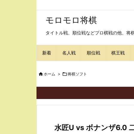
モロモロ将棋
タイトル戦、順位戦などプロ棋戦の他、将棋
新着
名人戦
順位戦
棋王戦

ホーム
>

将棋ソフト
水匠U vs ボナンザ6.