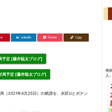
 it
LinkedIn
Pocket
Copy
予定 [藤井聡太ブログ]
将
局予定 [藤井聡太ブログ]
人
13局（2021年4月25日）の棋譜を、水匠Uとボナン