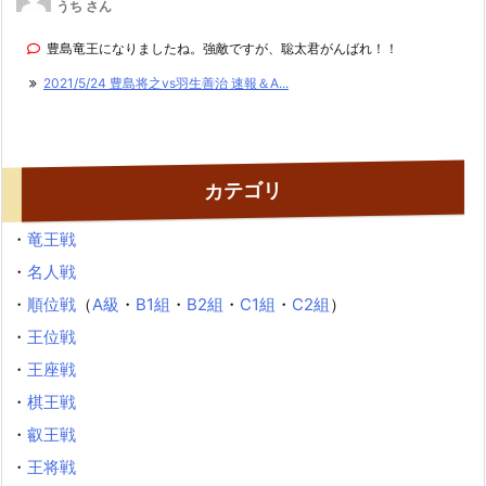
うち さん
豊島竜王になりましたね。強敵ですが、聡太君がんばれ！！
2021/5/24 豊島将之vs羽生善治 速報＆A...
カテゴリ
・
竜王戦
・
名人戦
・
順位戦
（
A級
・
B1組
・
B2組
・
C1組
・
C2組
）
・
王位戦
・
王座戦
・
棋王戦
・
叡王戦
・
王将戦