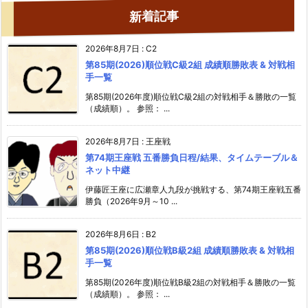
新着記事
2026年8月7日
:
C2
第85期(2026)順位戦C級2組 成績順勝敗表 & 対戦相
手一覧
第85期(2026年度)順位戦C級2組の対戦相手＆勝敗の一覧
（成績順）。 参照： ...
2026年8月7日
:
王座戦
第74期王座戦 五番勝負日程/結果、タイムテーブル＆
ネット中継
伊藤匠王座に広瀬章人九段が挑戦する、第74期王座戦五番
勝負（2026年9月～10 ...
2026年8月6日
:
B2
第85期(2026)順位戦B級2組 成績順勝敗表 & 対戦相
手一覧
第85期(2026年度)順位戦B級2組の対戦相手＆勝敗の一覧
（成績順）。 参照： ...