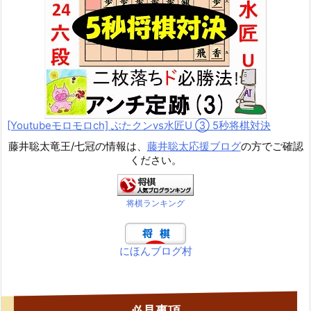
[Youtubeモロモロch] ぶたクンvs水匠U ③ 5
秒将棋対決
藤井聡太竜王/七冠の情報は、
藤井聡太応援ブログ
の方でご確認
ください。
将棋ランキング
にほんブログ村
必見事項