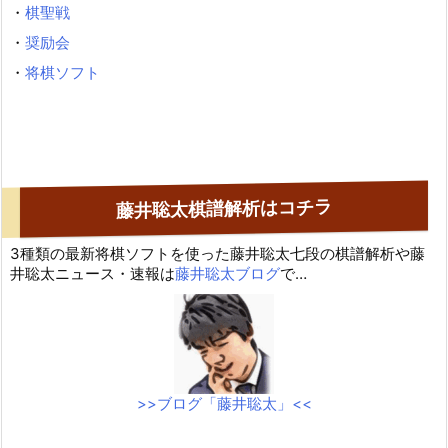
・
棋聖戦
・
奨励会
・
将棋ソフト
藤井聡太棋譜解析はコチラ
3種類の最新将棋ソフトを使った藤井聡太七段の棋譜解析や藤
井聡太ニュース・速報は
藤井聡太ブログ
で…
>>ブログ「藤井聡太」<<