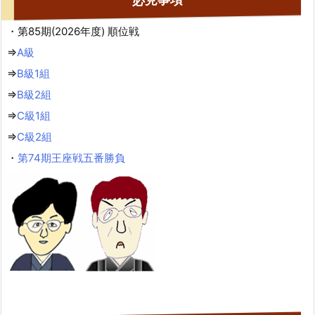
・第85期(2026年度) 順位戦
⇒
A級
⇒
B級1組
⇒
B級2組
⇒
C級1組
⇒
C級2組
・
第74期王座戦五番勝負