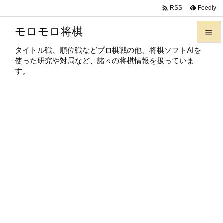

Feedly
RSS
モロモロ将棋

タイトル戦、順位戦などプロ棋戦の他、将棋ソフトAIを

使った研究や対局など、諸々の将棋情報を扱っていま
メニュ
す。

サイド

前へ

次へ

検索