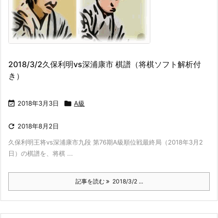
2018/3/2久保利明vs深浦康市 棋譜（将棋ソフト解析付
き）

2018年3月3日

A級

2018年8月2日
久保利明王将vs深浦康市九段 第76期A級順位戦最終局（2018年3月2
日）の棋譜を、将棋 ...
記事を読む
2018/3/2 ...