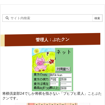
管理人：ぶたクン
将棋倶楽部24でしか将棋を指さない「ブヒブヒ星人」ことぶた
クンです。