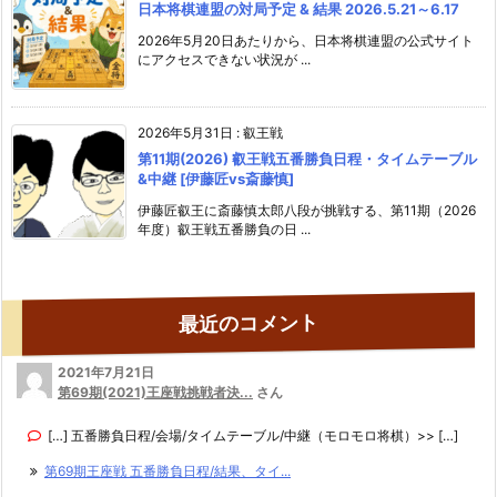
日本将棋連盟の対局予定 & 結果 2026.5.21～6.17
2026年5月20日あたりから、日本将棋連盟の公式サイト
にアクセスできない状況が ...
2026年5月31日
:
叡王戦
第11期(2026) 叡王戦五番勝負日程・タイムテーブル
&中継 [伊藤匠vs斎藤慎]
伊藤匠叡王に斎藤慎太郎八段が挑戦する、第11期（2026
年度）叡王戦五番勝負の日 ...
最近のコメント
2021年7月21日
第69期(2021)王座戦挑戦者決...
さん
[…] 五番勝負日程/会場/タイムテーブル/中継（モロモロ将棋）>> […]
第69期王座戦 五番勝負日程/結果、タイ...